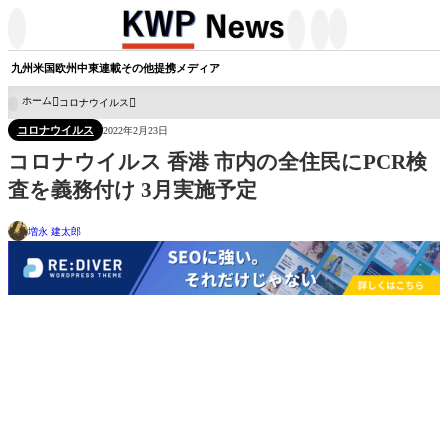




九州
米国
欧州
中東
連載
その他
提携メディア
ホーム
コロナウイルス

コロナウイルス
2022年2月23日
コロナウイルス 香港 市内の全住民にPCR検
査を義務付け 3月実施予定
増永 建太郎