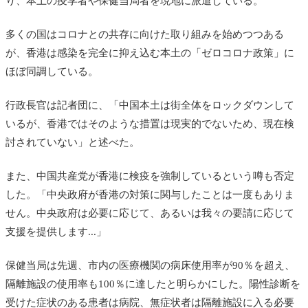
り、本土の疫学者や保健当局者を現地に派遣している。
多くの国はコロナとの共存に向けた取り組みを始めつつある
が、香港は感染を完全に抑え込む本土の「ゼロコロナ政策」に
ほぼ同調している。
行政長官は記者団に、「
中国本土は街全体をロックダウンして
いるが、香港ではそのような措置は現実的でないため、現在検
討されていない」と述べた。
また、中国共産党が香港に検疫を強制しているという噂も否定
した。「中央政府が香港の対策に関与したことは一度もありま
せん。中央政府は必要に応じて、あるいは我々の要請に応じて
支援を提供します...」
保健当局は先週、市内の医療機関の病床使用率が90％を超え、
隔離施設の使用率も100％に達したと明らかにした。陽性診断を
受けた症状のある患者は病院、無症状者は隔離施設に入る必要