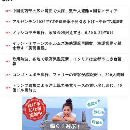
中国北西部の広い範囲で大雨、数千人避難＝国営メディア
NEW
アルゼンチン2026年GDP成長率予測引き下げ＝中銀市場調査
NEW
メキシコ中央銀行、政策金利据え置き、6.50％ 26年8月
NEW
イラン・オマーンのホルムズ海峡通航再開案、海運業界が懸
NEW
念示す「実現困難」
欧州熱波、各地で最高気温更新、イタリアは全都市に赤色警
NEW
報
コンゴ・エボラ流行、フェリーの乗客が感染疑い、200人隔離
NEW
トランプ政権による洋上風力発電リースの買い戻し進む、40
NEW
億ドル目前に