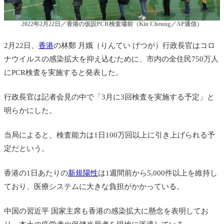
2022年2月22日／香港の仮設PCR検査場前（Kin Cheung／AP通信）
2月22日、
香港
の
林鄭 月娥（りんてい げつが）行政長官
はコロ
ナウイルスの感染拡大を抑え込むために、市内の全住民750万人
にPCR検査を実施すると発表した。
行政長官は記者会見の中で「3月に3回検査を実施する予定」と
明らかにした。
当局によると、検査能力は1日100万回以上に引き上げられる予
定だという。
香港の1日あたりの
新規陽性
は1週間前から5,000件以上を維持し
ており、医療システムに大きな負担がかかっている。
中国の習近平 国家主席も香港の感染拡大に懸念を表明してお