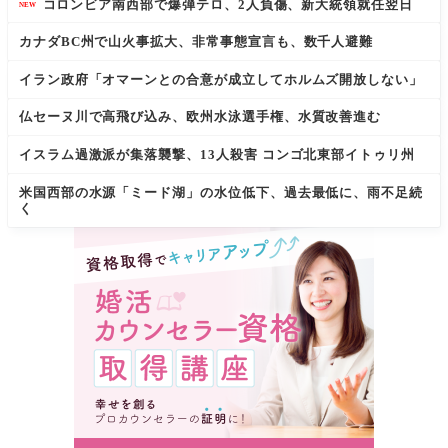
コロンビア南西部で爆弾テロ、2人負傷、新大統領就任翌日
NEW
カナダBC州で山火事拡大、非常事態宣言も、数千人避難
イラン政府「オマーンとの合意が成立してホルムズ開放しない」
仏セーヌ川で高飛び込み、欧州水泳選手権、水質改善進む
イスラム過激派が集落襲撃、13人殺害 コンゴ北東部イトゥリ州
米国西部の水源「ミード湖」の水位低下、過去最低に、雨不足続
く