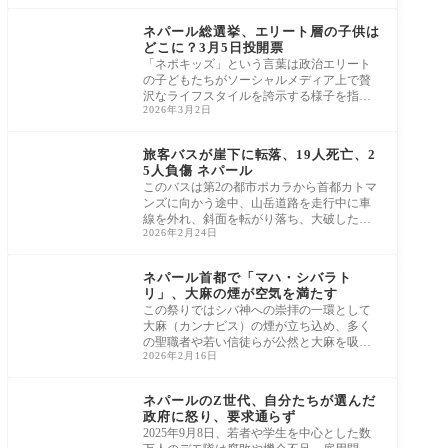
アジア太平洋
ネパール総選挙、エリート層の子供は
どこに？3月5日投開票
「ネポキッズ」という言葉は政治エリート
の子どもたちがソーシャルメディア上で贅
沢なライフスタイルを誇示する様子を指
2026年3月2日
し、昨年
アジア太平洋
旅客バスが崖下に転落、19人死亡、2
5人負傷 ネパール
このバスは第2の都市ポカラから首都カトマ
ンズに向かう途中、山岳道路を走行中に車
線を外れ、斜面を転がり落ち、大破した。 2
2026年2月24日
026年
アジア太平洋
ネパール首都で「マハ・シバラト
リ」、大麻の煙が空気を満たす
この祭りではシバ神への崇拝の一環として
大麻（カンナビス）の煙が立ち込め、多く
の聖職者や若い信徒らが公然と大麻を吸う
2026年2月16日
光景が
アジア太平洋
ネパールのZ世代、自分たちが選んだ
政府に怒り、要求通らず
2025年9月8日、若者や学生を中心とした数