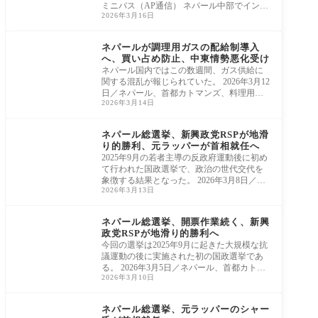
ミニバス（AP通信） ネパール中部でインド
2026年3月16日
人巡礼
アジア太平洋
ネパールが調理用ガスの配給制導入
へ、買い占め防止、中東情勢悪化受け
ネパール国内ではこの数週間、ガス供給に
関する混乱が報じられていた。 2026年3月12
日／ネパール、首都カトマンズ、料理用ガ
2026年3月14日
ス（液
アジア太平洋
ネパール総選挙、新興政党RSPが地滑
り的勝利、元ラッパーが首相就任へ
2025年9月の若者主導の反政府運動後に初め
て行われた国政選挙で、政治の世代交代を
象徴する結果となった。 2026年3月8日／ネ
2026年3月13日
パール、
アジア太平洋
ネパール総選挙、開票作業続く、新興
政党RSPが地滑り的勝利へ
今回の選挙は2025年9月に起きた大規模な抗
議運動の後に実施された初の国政選挙であ
る。 2026年3月5日／ネパール、首都カトマ
2026年3月10日
ンズの投
アジア太平洋
ネパール総選挙、元ラッパーのシャー