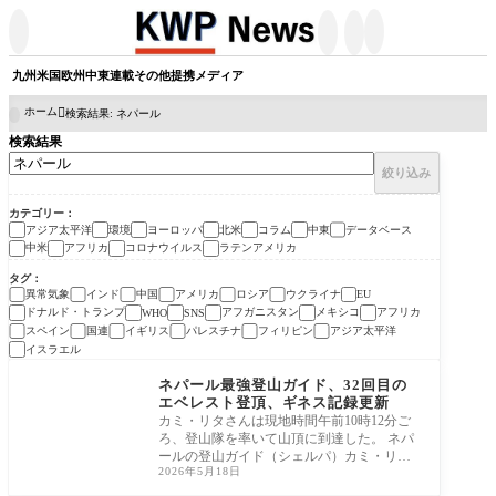




九州
米国
欧州
中東
連載
その他
提携メディア
ホーム
検索結果: ネパール

検索結果
絞り込み
カテゴリー
アジア太平洋
環境
ヨーロッパ
北米
コラム
中東
データベース
中米
アフリカ
コロナウイルス
ラテンアメリカ
タグ
異常気象
インド
中国
アメリカ
ロシア
ウクライナ
EU
ドナルド・トランプ
アフガニスタン
メキシコ
アフリカ
WHO
SNS
スペイン
国連
イギリス
パレスチナ
フィリピン
アジア太平洋
イスラエル
アジア太平洋
ネパール最強登山ガイド、32回目の
エベレスト登頂、ギネス記録更新
カミ・リタさんは現地時間午前10時12分ご
ろ、登山隊を率いて山頂に到達した。 ネパ
ールの登山ガイド（シェルパ）カミ・リ
2026年5月18日
タ・シェ
アジア太平洋