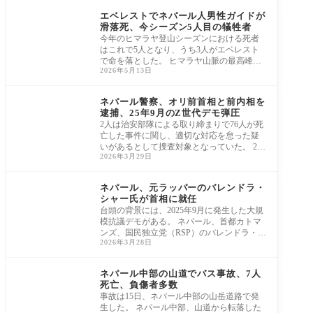
エベレストでネパール人男性ガイドが
滑落死、今シーズン5人目の犠牲者
今年のヒマラヤ登山シーズンにおける死者
はこれで5人となり、うち3人がエベレスト
で命を落とした。 ヒマラヤ山脈の最高峰エ
2026年5月13日
ベレス
アジア太平洋
ネパール警察、オリ前首相と前内相を
逮捕、25年9月のZ世代デモ弾圧
2人は治安部隊による取り締まりで76人が死
亡した事件に関し、適切な対応を怠った疑
いがあるとして捜査対象となっていた。 202
2026年3月29日
4年7月
アジア太平洋
ネパール、元ラッパーのバレンドラ・
シャー氏が首相に就任
台頭の背景には、2025年9月に発生した大規
模抗議デモがある。 ネパール、首都カトマ
ンズ、国民独立党（RSP）のバレンドラ・シ
2026年3月28日
ャー党
アジア太平洋
ネパール中部の山道でバス事故、7人
死亡、負傷者多数
事故は15日、ネパール中部の山岳道路で発
生した。 ネパール中部、山道から転落した