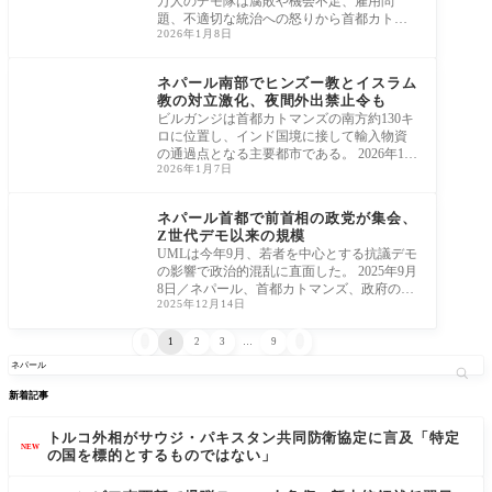
万人のデモ隊は腐敗や機会不足、雇用問
題、不適切な統治への怒りから首都カトマ
2026年1月8日
ンズに集結
アジア太平洋
ネパール南部でヒンズー教とイスラム
教の対立激化、夜間外出禁止令も
ビルガンジは首都カトマンズの南方約130キ
ロに位置し、インド国境に接して輸入物資
の通過点となる主要都市である。 2026年1月
2026年1月7日
4日／
アジア太平洋
ネパール首都で前首相の政党が集会、
Z世代デモ以来の規模
UMLは今年9月、若者を中心とする抗議デモ
の影響で政治的混乱に直面した。 2025年9月
8日／ネパール、首都カトマンズ、政府のSN
2025年12月14日
S禁止令


1
2
3
…
9
新着記事
トルコ外相がサウジ・パキスタン共同防衛協定に言及「特定
NEW
の国を標的とするものではない」