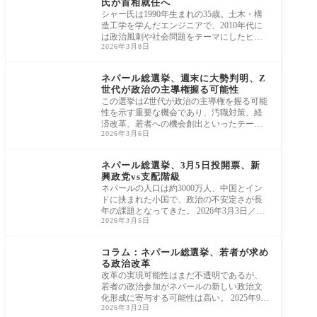
氏が首相就任へ
シャー氏は1990年生まれの35歳。土木・構
造工学を学んだエンジニアで、2010年代に
は政治風刺や社会問題をテーマにしたヒッ
2026年3月8日
プホップ
アジア太平洋
ネパール総選挙、週末に大勢判明、Z
世代が政治の主導権握る可能性
この選挙はZ世代が政治の主導権を握る可能
性を示す重要な機会であり、汚職対策、経
済改革、若者への機会創出といったテーマ
2026年3月6日
が有
アジア太平洋
ネパール総選挙、3月5日投開票、新
興政党vs支配階級
ネパールの人口は約3000万人、中国とイン
ドに挟まれた小国で、政治の不安定さが長
年の課題となってきた。 2026年3月3日／ネ
2026年3月5日
パール、
コラム
コラム：ネパール総選挙、若者が求め
る政治改革
改革の実現可能性はまだ不透明であるが、
若者の政治参加がネパールの新しい政治文
化形成に寄与する可能性は高い。 2025年9月
2026年3月2日
9日／