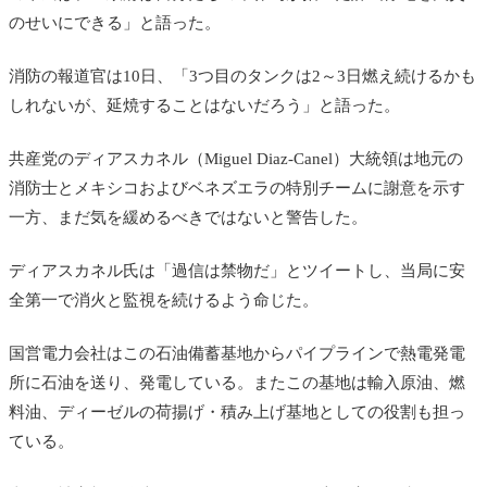
のせいにできる」と語った。
消防の報道官は10日、「3つ目のタンクは2～3日燃え続けるかも
しれないが、延焼することはないだろう」と語った。
共産党の
ディアスカネル（Miguel Diaz-Canel）大統領は地元の
消防士とメキシコおよびベネズエラの特別チームに謝意を示す
一方、まだ気を緩めるべきではないと警告した。
ディアスカネル氏は「過信は禁物だ」とツイートし、当局に安
全第一で消火と監視を続けるよう命じた。
国営電力会社はこの石油備蓄基地からパイプラインで熱電発電
所に石油を送り、発電している。またこの基地は輸入原油、燃
料油、ディーゼルの荷揚げ・積み上げ基地としての役割も担っ
ている。