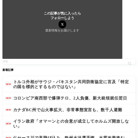
この記事が気に入ったら
フォローしよう
最新情報をお届けします
新着記事
トルコ外相がサウジ・パキスタン共同防衛協定に言及「特定
NEW
の国を標的とするものではない」
コロンビア南西部で爆弾テロ、2人負傷、新大統領就任翌日
NEW
カナダBC州で山火事拡大、非常事態宣言も、数千人避難
NEW
イラン政府「オマーンとの合意が成立してホルムズ開放しな
NEW
い」
仏セーヌ川で高飛び込み、欧州水泳選手権、水質改善進む
NEW