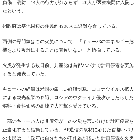
負傷、消防士14人の行方が分からず、20人が医療機関に入院し
たという。
州政府は基地周辺の住民約4900人に避難を命じている。
西側の専門家はこの火災について、「キューバのエネルギー危
機をより複雑にすることは間違いない」と指摘している。
火災が発生する数日前、共産党は首都ハバナで計画停電を実施
すると発表していた。
キューバの経済は米国の厳しい経済制裁、コロナウイルス拡大
による観光産業の衰退、ロシアのウクライナ侵攻がもたらした
燃料・食料価格の高騰で大打撃を受けている。
一部のキューバ人は共産党がこの火災を言い分けに計画停電を
正当化すると指摘している。AP通信の取材に応じた首都ハバナ
の市民は、「政府は自分たちの不作為が招いた計画停電を火災