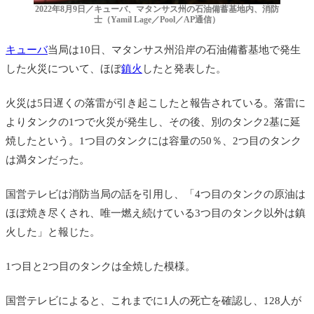
2022年8月9日／キューバ、マタンサス州の石油備蓄基地内、消防
士（Yamil Lage／Pool／AP通信）
キューバ
当局は10日、
マタンサス州沿岸の石油備蓄基地で発生
した火災について、ほぼ
鎮火
したと発表した。
火災は
5日遅くの落雷が引き起こしたと報告されている。落雷に
よりタンクの1つで火災が発生し、その後、別のタンク2基に延
焼したという。1つ目のタンクには容量の50％、2つ目のタンク
は満タンだった。
国営テレビは消防当局の話を引用し、「4つ目のタンクの原油は
ほぼ焼き尽くされ、唯一燃え続けている3つ目のタンク以外は鎮
火した」と報じた。
1つ目と2つ目のタンクは全焼した模様。
国営テレビによると、これまでに1人の死亡を確認し、128人が