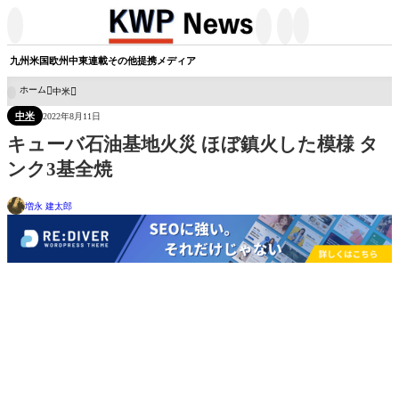




九州
米国
欧州
中東
連載
その他
提携メディア
ホーム
中米

中米
2022年8月11日
キューバ石油基地火災 ほぼ鎮火した模様 タ
ンク3基全焼
増永 建太郎