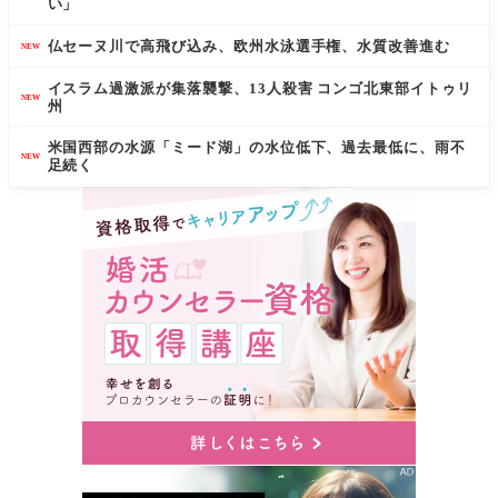
い」
仏セーヌ川で高飛び込み、欧州水泳選手権、水質改善進む
NEW
イスラム過激派が集落襲撃、13人殺害 コンゴ北東部イトゥリ
NEW
州
米国西部の水源「ミード湖」の水位低下、過去最低に、雨不
NEW
足続く