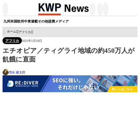




九州
米国
欧州
中東
連載
その他
提携メディア
ホーム
アフリカ

アフリカ
2021年1月19日
エチオピア／ティグライ地域の約450万人が
飢餓に直面
増永 建太郎