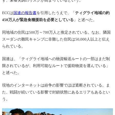
ず、栄養失調のリスクが高まっているという。
ECCは
国連の報告書
を引用したうえで、「
ティグライ地域の約
450万人が緊急食糧援助を必要としている
」と述べた。
同地域の住民は500万～700万人と推定されている。なお、隣国
スーダンの難民キャンプに非難した住民は50,000人以上と伝え
られている。
国連は、「ティグライ地域への物資輸送ルートの一部はまだ制
限されているが、利用可能なルートで援助物資を運んでいる」
と述べた。
現地のインターネットは紛争の影響でほぼ遮断されている。ま
た、戦闘が続いている影響で封鎖状態にあるエリアもあるとい
う。