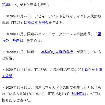
犯罪
につながると懸念を表明。
・2020年11月22日、アビィ・アハメド首相がティグレ人民解放
戦線（TPLF）に
降伏する機会
を与える。
・2020年11月、国連のアントニオ・グテーレス事務総長、「
即
時の一時停戦
」を求める。
・2020年11月、国連、「
本格的な人道的危機
」が発生している
と警告。
・2020年11月14日、TPLFが、近隣地域の空港などを
ロケット弾
で攻撃
。
・2020年11月13日、国連はマイカドラの町で発生したと伝えら
れている大量殺戮について、事実であれば「
戦争犯罪
」の可能
性もあると述べた。