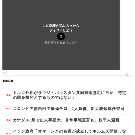
この記事が気に入ったら
フォローしよう
最新情報をお届けします
新着記事
トルコ外相がサウジ・パキスタン共同防衛協定に言及「特定
NEW
の国を標的とするものではない」
コロンビア南西部で爆弾テロ、2人負傷、新大統領就任翌日
NEW
カナダBC州で山火事拡大、非常事態宣言も、数千人避難
NEW
イラン政府「オマーンとの合意が成立してホルムズ開放しな
NEW