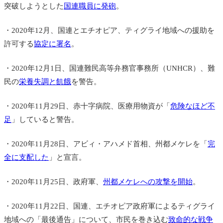
突破しようとした
国連職員に発砲
。
・2020年12月、国連とエチオピア、ティグライ地域への援助を
許可する
協定に署名
。
・2020年12月1日、国連難民高等弁務官事務所（UNHCR）、難
民の
栄養失調と飢餓
を警告。
・2020年11月29日、赤十字病院、医療用物資が「
危険なほど不
足
」していると警告。
・2020年11月28日、アビィ・アハメド首相、州都メケレを「
完
全に支配した
」と宣言。
・2020年11月25日、政府軍、
州都メケレへの攻撃を開始
。
・2020年11月22日、国連、エチオピア政府軍によるティグライ
地域への「最後通告」について、市民を巻き込む
致命的な戦争