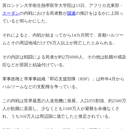
英ロンドン大学衛生熱帯医学大学院は13日、
アフリカ北東部・
スーダン
の内戦における死者数が
国連
の推計をはるかに上回っ
ていると明らかにした。
それによると、内戦が始まってから14カ月間で、首都ハルツー
ムとその周辺地域だけで6万人以上が死亡したとみられる。
その内訳は戦闘による死者が約2万6000人、その他は飢餓や感染
症などが原因と結論付けている。
軍事政権と準軍事組織「即応支援部隊（RSF）」は昨年
4月から
ハルツームなどの支配権を争っている。
この
内戦は世界最悪の人道危機に発展。人口の5割強、約2500万
人が飢餓に直面し、少なくとも1160万人が避難を余儀なくさ
れ、うち310万人は周辺国に逃亡したと推定されている。