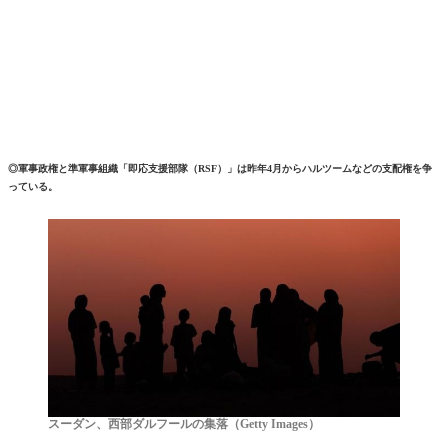
◎軍事政権と準軍事組織「即応支援部隊（RSF）」は昨年4月からハルツームなどの支配権を争
っている。
スーダン、西部ダルフールの集落（Getty Images）