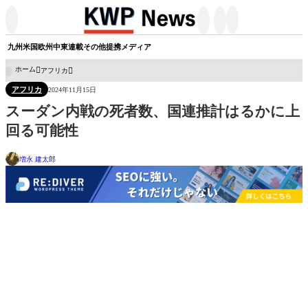




九州
米国
欧州
中東
連載
その他
提携メディア
ホーム
アフリカ

アフリカ
2024年11月15日
スーダン内戦の死者数、国連推計はるかに上
回る可能性
増永 建太郎