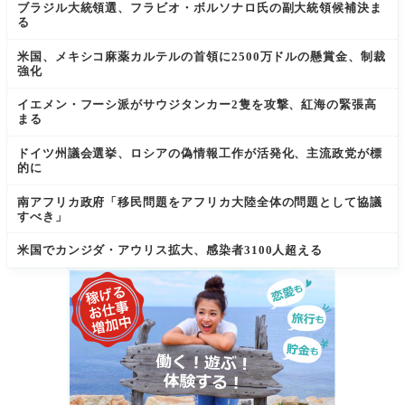
ブラジル大統領選、フラビオ・ボルソナロ氏の副大統領候補決ま
る
米国、メキシコ麻薬カルテルの首領に2500万ドルの懸賞金、制裁
強化
イエメン・フーシ派がサウジタンカー2隻を攻撃、紅海の緊張高
まる
ドイツ州議会選挙、ロシアの偽情報工作が活発化、主流政党が標
的に
南アフリカ政府「移民問題をアフリカ大陸全体の問題として協議
すべき」
米国でカンジダ・アウリス拡大、感染者3100人超える