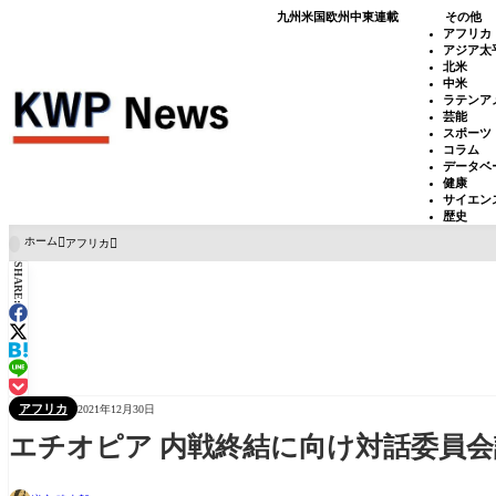
九州
米国
欧州
中東
連載
その他
アフリカ
アジア太
北米
中米
ラテンア
芸能
スポーツ
コラム
データベ
健康
サイエン
歴史
ホーム
アフリカ

SHARE:
アフリカ
2021年12月30日
エチオピア 内戦終結に向け対話委員