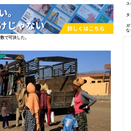
ス
タ
ガ
な
多数で可決した。