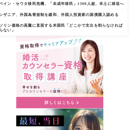
ペイン・セウタ移民危機、「未成年移民」1300人超、本土に移送へ
ンザニア、外国為替規制を緩和、外国人投資家の国債購入認める
ソリン価格の高騰に直面する米国民「どこかで支出を削らなければ
らない」