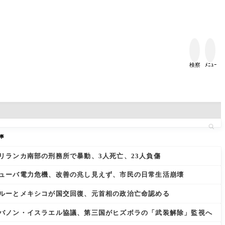


検察
ﾒﾆｭｰ
事
リランカ南部の刑務所で暴動、3人死亡、23人負傷
ューバ電力危機、改善の兆し見えず、市民の日常生活崩壊
ルーとメキシコが国交回復、元首相の政治亡命認める
バノン・イスラエル協議、第三国がヒズボラの「武装解除」監視へ