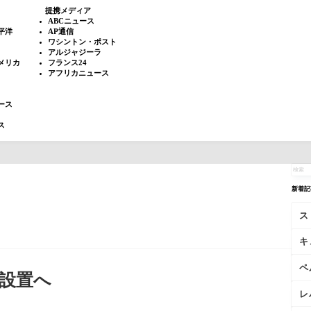
提携メディア
ABCニュース
平洋
AP通信
ワシントン・ポスト
アルジャジーラ
メリカ
フランス24
アフリカニュース
ース
ス
新着記
ス
キ
ペ
会設置へ
レ