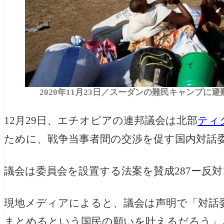
2020年11月23日／スーダンの難民キャンプ
12月29日、エチオピアの連邦議会は北部
ティ
ために、戦争当事者間の交渉を促す国内対話
議会は委員会を設置する法案を賛成287ー反対
現地メディアによると、議会は声明で「対話
まとめるという国民の願いを叶えるだろう」