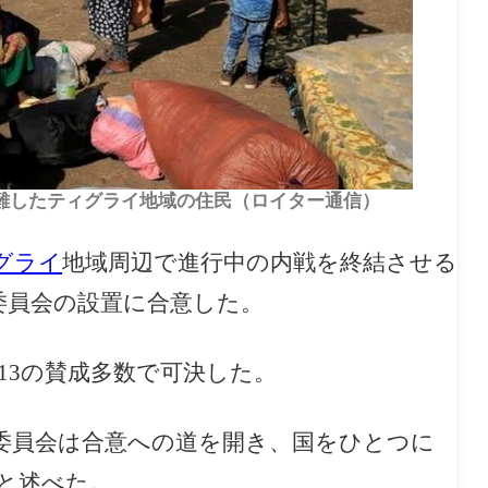
に避難したティグライ地域の住民（ロイター通信）
グライ
地域周辺で進行中の内戦を終結させる
委員会の設置に合意した。
13の賛成多数で可決した。
委員会は合意への道を開き、国をひとつに
と述べた。