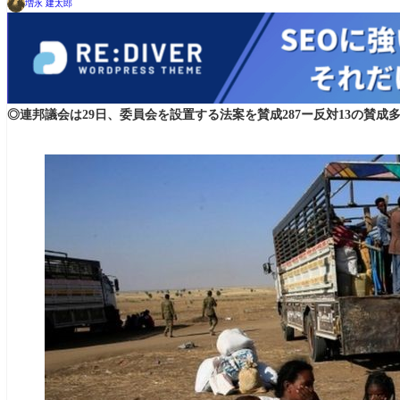
増永 建太郎
◎連邦議会は29日、委員会を設置する法案を賛成287ー反対13の賛成