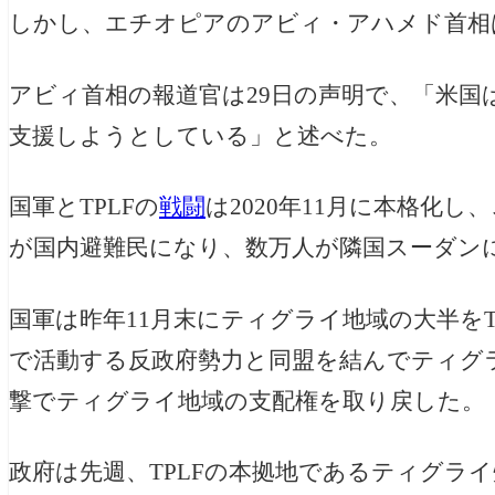
しかし、エチオピアのアビィ・アハメド首相
アビィ首相の報道官は29日の声明で、「米国
支援しようとしている」と述べた。
国軍とTPLFの
戦闘
は2020年11月に本格化
が国内避難民になり、数万人が隣国スーダン
国軍は昨年11月末にティグライ地域の大半をT
で活動する反政府勢力と同盟を結んでティグラ
撃でティグライ地域の支配権を取り戻した。
政府は先週、TPLFの本拠地であるティグラ