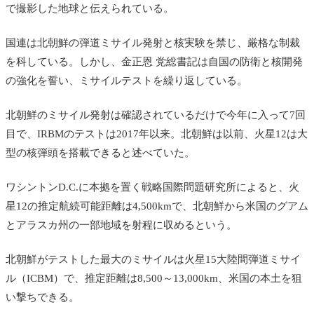
で撮影した地球と伝えられている。
国連は北朝鮮の弾道ミサイル発射と核実験を禁じ、厳格な制裁
を科している。しかし、金正恩 党総書記は自国の防衛と核開発
の強化を誓い、ミサイルテストを繰り返している。
北朝鮮のミサイル発射は確認されているだけで今年に入って7回
目で、IRBMのテストは2017年以来。北朝鮮は以前、火星12は大
型の核弾頭を搭載できると述べていた。
ワシントンD.C.に本拠を置く戦略国際問題研究所によると、火
星12の推定航続可能距離は4,500kmで、北朝鮮から米国のグアム
とアラスカ州の一部地域を射程に収めるという。
北朝鮮がテストした最大のミサイルは火星15大陸間弾道ミサイ
ル（ICBM）で、推定距離は8,500～13,000km、米国の本土を狙
い撃ちできる。