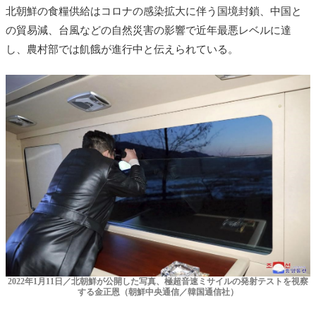
北朝鮮の食糧供給はコロナの感染拡大に伴う国境封鎖、中国と
の貿易減、台風などの自然災害の影響で近年最悪レベルに達
し、農村部では飢餓が進行中と伝えられている。
2022年1月11日／北朝鮮が公開した写真、極超音速ミサイルの発射テストを視察
する金正恩（朝鮮中央通信／韓国通信社）