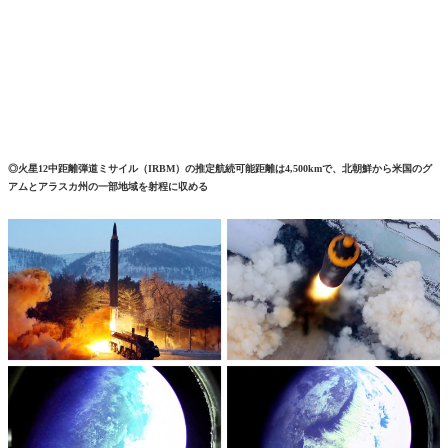
◎火星12中距離弾道ミサイル（IRBM）の推定航続可能距離は4,500kmで、北朝鮮から米国のグ
アムとアラスカ州の一部地域を射程に収める