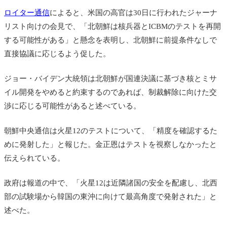
ロイター通信
によると、米国の高官は30日に行われたジャーナ
リスト向けの会見で、「北朝鮮は核兵器とICBMのテストを再開
する可能性がある」と懸念を表明し、北朝鮮に前提条件なしで
直接協議に応じるよう促した。
ジョー・バイデン大統領は北朝鮮が国連決議に基づき核とミサ
イル開発をやめると約束するのであれば、制裁解除に向けた交
渉に応じる可能性があると述べている。
朝鮮中央通信は火星12のテストについて、「精度を確認するた
めに発射した」と報じた。金正恩はテストを視察しなかったと
伝えられている。
政府は報道の中で、「火星12は近隣諸国の安全を配慮し、北西
部の試験場から韓国の東沖に向けて最高角度で発射された」と
述べた。