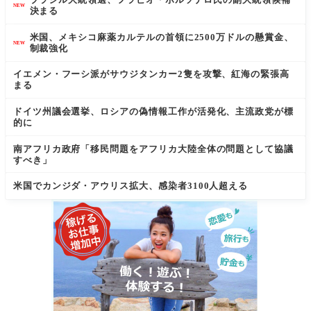
NEW
決まる
米国、メキシコ麻薬カルテルの首領に2500万ドルの懸賞金、
NEW
制裁強化
イエメン・フーシ派がサウジタンカー2隻を攻撃、紅海の緊張高
まる
ドイツ州議会選挙、ロシアの偽情報工作が活発化、主流政党が標
的に
南アフリカ政府「移民問題をアフリカ大陸全体の問題として協議
すべき」
米国でカンジダ・アウリス拡大、感染者3100人超える