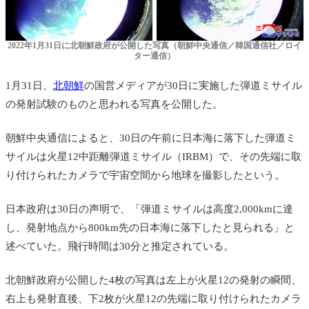
2022年1月31日に北朝鮮政府が公開した写真（朝鮮中央通信／韓国通信社／ロイ
ター通信）
1月31日、
北朝鮮
の国営メディアが30日に実施した弾道ミサイル
の発射試験のものと思われる写真を公開した。
朝鮮中央通信によると、30日の午前に日本海に落下した弾道ミ
サイルは火星12中距離弾道ミサイル（IRBM）で、その先端に取
り付けられたカメラで宇宙空間から地球を撮影したという。
日本政府は30日の声明で、「弾道ミサイルは高度2,000kmに達
し、発射地点から800km先の日本海に落下したと見られる」と
述べていた。飛行時間は30分と推定されている。
北朝鮮政府が公開した4枚の写真は左上が火星12の発射の瞬間、
右上も発射直後、下2枚が火星12の先端に取り付けられたカメラ