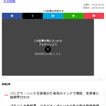
北朝鮮

公開日：
2022年1月31日
更新日：
2022年1月31日
この記事を共有する
この記事が気に入ったら
フォローしよう
最新情報をお届けします
新着記事
バングラ・ハシナ元首相が亡命先のインドで演説、支持者に
NEW
結束呼びかけ
ブラジル大統領選、フラビオ・ボルソナロ氏の副大統領候補