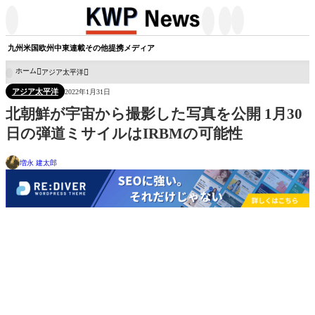




九州
米国
欧州
中東
連載
その他
提携メディア
ホーム
アジア太平洋

アジア太平洋
2022年1月31日
北朝鮮が宇宙から撮影した写真を公開 1月30
日の弾道ミサイルはIRBMの可能性
増永 建太郎