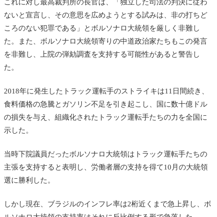
これに対し最高裁判所の長官は、「独立した司法の判決に従わ
ないと宣言し、その意思を広めようとする試みは、非の打ちど
ころのない犯罪である」とボルソナロ大統領を厳しく非難し
た。また、ボルソナロ大統領寄りの中道政治家たちもこの発言
を非難し、上院の弾劾調査を支持する可能性があると警告し
た。
2018年に発生したトラック運転手のストライキは11日間続き、
食料価格の急騰とガソリン不足を引き起こし、国に数十億ドル
の損失を与え、組織化されたトラック運転手たちの力を全国に
示した。
当時下院議員だったボルソナロ大統領はトラック運転手たちの
主張を支持すると表明し、労働者層の支持を得て10月の大統領
選に勝利した。
しかし現在、ブラジルのインフレ率は2桁近くまで急上昇し、ボ