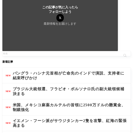
この記事が気に入ったら
フォローしよう
最新情報をお届けします
新着記事
バングラ・ハシナ元首相が亡命先のインドで演説、支持者に
NEW
結束呼びかけ
ブラジル大統領選、フラビオ・ボルソナロ氏の副大統領候補
NEW
決まる
米国、メキシコ麻薬カルテルの首領に2500万ドルの懸賞金、
NEW
制裁強化
イエメン・フーシ派がサウジタンカー2隻を攻撃、紅海の緊張
NEW
高まる