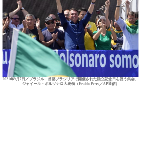
2021年9月7日／ブラジル、首都ブラジリアで開催された独立記念日を祝う集会、
ジャイール・ボルソナロ大統領（Eraldo Peres／AP通信）