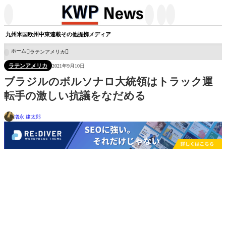




九州
米国
欧州
中東
連載
その他
提携メディア
ホーム
ラテンアメリカ

ラテンアメリカ
2021年9月10日
ブラジルのボルソナロ大統領はトラック運
転手の激しい抗議をなだめる
増永 建太郎