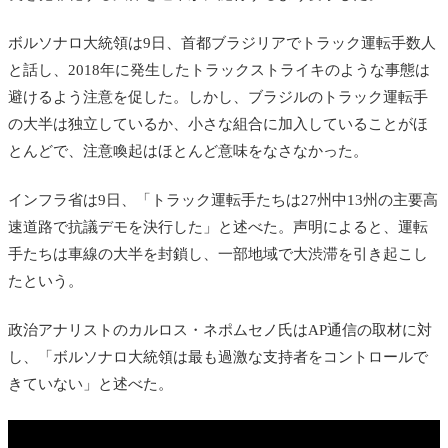
ボルソナロ大統領は9日、首都ブラジリアでトラック運転手数人
と話し、2018年に発生したトラックストライキのような事態は
避けるよう注意を促した。しかし、ブラジルのトラック運転手
の大半は独立しているか、小さな組合に加入していることがほ
とんどで、注意喚起はほとんど意味をなさなかった。
インフラ省は9日、「トラック運転手たちは27州中13州の主要高
速道路で抗議デモを決行した」と述べた。声明によると、運転
手たちは車線の大半を封鎖し、一部地域で大渋滞を引き起こし
たという。
政治アナリストのカルロス・ネポムセノ氏はAP通信の取材に対
し、「ボルソナロ大統領は最も過激な支持者をコントロールで
きていない」と述べた。