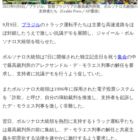
2021年9月8日／ブラジル、首都ブラジリアの最高裁判所前、ボルソナロ大統領の
支持者たち（Eraldo Peres／AP通信）
9月9日、
ブラジル
のトラック運転手たちは主要な高速道路をほ
ぼ封鎖したうえで激しい抗議デモを展開し、ジャイール・ボル
ソナロ大統領を唸らせた。
ボルソナロ大統領は7日に開催された独立記念日を祝う
集会
の中
で最高裁判所のアレクサンドル・デ・モラエス判事の解任を要
求し、支持者に抗議デモを行うよう促していた。
またボルソナロ大統領は1996年に採用された電子投票システム
を「詐欺」と呼び、自分の弾劾裁判を推進し、支持者を起訴し
たデ・モラエス判事を激しく非難した。
翌日、ボルソナロ大統領を熱烈に支持するトラック運転手たち
は最高裁判所の前に集結し、デ・モラエス判事の解任と共産主
義を犯罪化する法律を速やかに施行するよう要求した。