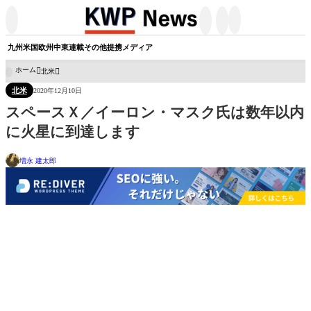




九州
米国
欧州
中東
連載
その他
提携メディア
ホーム
北米

北米
2020年12月10日
スペースＸ／イーロン・マスク氏は数年以内
に火星に到達します
増永 建太郎