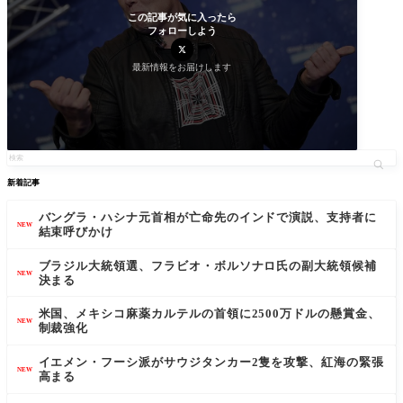
この記事が気に入ったら
フォローしよう
最新情報をお届けします
新着記事
バングラ・ハシナ元首相が亡命先のインドで演説、支持者に
NEW
結束呼びかけ
ブラジル大統領選、フラビオ・ボルソナロ氏の副大統領候補
NEW
決まる
米国、メキシコ麻薬カルテルの首領に2500万ドルの懸賞金、
NEW
制裁強化
イエメン・フーシ派がサウジタンカー2隻を攻撃、紅海の緊張
NEW
高まる