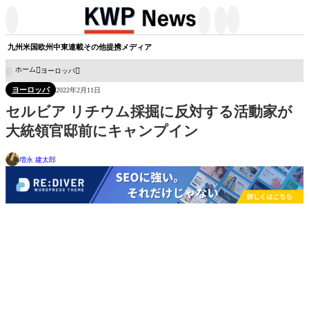




九州
米国
欧州
中東
連載
その他
提携メディア
ホーム
ヨーロッパ

ヨーロッパ
2022年2月11日
セルビア リチウム採掘に反対する活動家が
大統領官邸前にキャンプイン
増永 建太郎