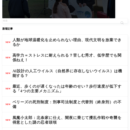
新着記事
人類が地球温暖化を止められない理由、現代文明を放棄でき
NEW
るか
高学力＝ストレスに耐えられる？苦しむ秀才、低学歴でも関
NEW
係ねえ！
AI設計の人工ウイルス（自然界に存在しないウイルス）は機
NEW
能する？
最近、歩くのが遅くなったは年齢のせい？歩行速度が低下す
NEW
る「4つの主要メカニズム」
ベリーズの死刑制度：刑事司法制度と代替刑（終身刑）の不
NEW
備
風魔小太郎：北条家に仕え、闇夜に乗じて攪乱作戦や奇襲を
NEW
得意とした謎の忍者頭領