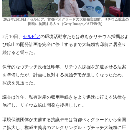
2022年2月10日／セルビア、首都ベオグラードの大統領官邸前、リチウム鉱山の
開発に抗議する人々（Getty Images／AFP通信）
2月10日、
セルビア
の環境活動家たちは政府がリチウム採掘およ
び鉱山の開発計画を完全に停止するまで大統領官邸前に居座り
続けると誓った。
保守的なヴチッチ政権は昨年、リチウム採掘を加速させる法案
を準備したが、計画に反対する抗議デモが激しくなったため、
採決を見送った。
議会は昨年、私有財産の収用手続きをより迅速に行える法律を
施行し、リチウム鉱山開発を後押しした。
環境保護団体が主催する抗議デモは首都ベオグラードから全国
に拡大し、権威主義者のアレクサンダル・ヴチッチ大統領に圧