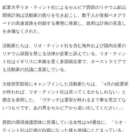
鉱業大手リオ・ティント社によるセルビア西部のリチウム鉱山
開発計画は活動家の怒りを引き起こし、数千人が首都ベオグラ
ードの高速道路を封鎖する事態に発展し、政府は計画の見直し
を余儀なくされた。
活動家たちは、リオ・ティント社を含む海外および国内企業の
リチウム採掘を禁じる法律が必要と訴えている。リオ・ティン
ト社はイギリスに本拠を置く多国籍企業で、オーストラリアで
も活動家の抗議に直面している。
大統領官邸前にキャンプインした活動家たちは、「4月の総選挙
が終われば、リオ・ティント社は戻ってくるかもしれない」と
懸念を表明した。「ヴチッチは選挙が終わるまで事を荒立てな
いつもりです。あの男をセルビアから追い出してください...」
西部の環境保護団体に所属している女性はAP通信に、「リオ・
ティント社は計画が白紙になった後も地域にとどまっている」