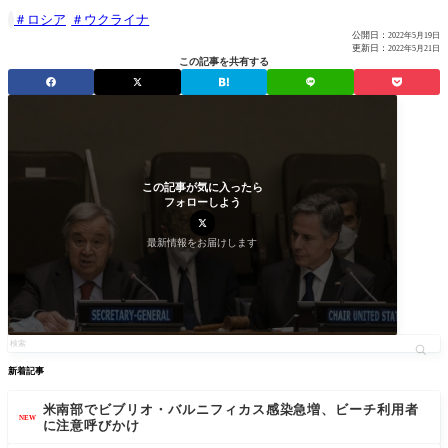
ロシア
ウクライナ

公開日：
2022年5月19日
更新日：
2022年5月21日
この記事を共有する
この記事が気に入ったら
フォローしよう
最新情報をお届けします
新着記事
米南部でビブリオ・バルニフィカス感染急増、ビーチ利用者
NEW
に注意呼びかけ