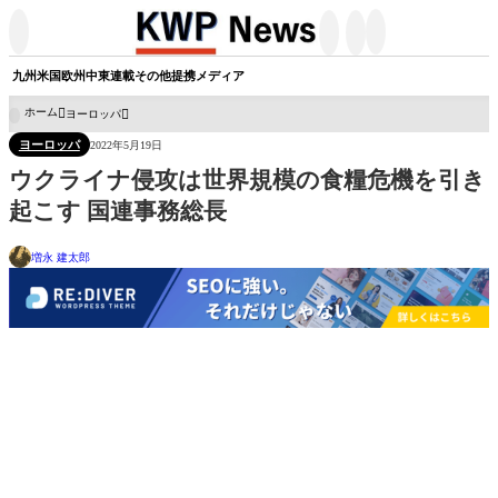




九州
米国
欧州
中東
連載
その他
提携メディア
ホーム
ヨーロッパ

ヨーロッパ
2022年5月19日
ウクライナ侵攻は世界規模の食糧危機を引き
起こす 国連事務総長
増永 建太郎