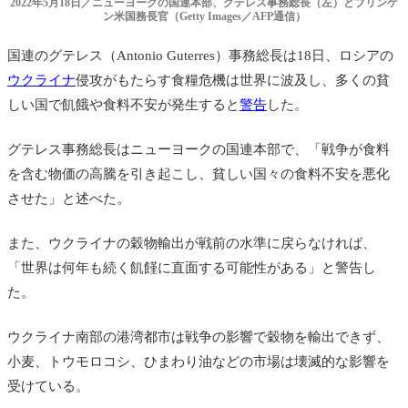
2022年5月18日／ニューヨークの国連本部、グテレス事務総長（左）とブリンケ
ン米国務長官（Getty Images／AFP通信）
国連のグテレス（Antonio Guterres）事務総長は18日、ロシアの
ウクライナ
侵攻がもたらす食糧危機は世界に波及し、多くの貧
しい国で飢餓や食料不安が発生すると
警告
した。
グテレス事務総長はニューヨークの国連本部で、「戦争が食料
を含む物価の高騰を引き起こし、貧しい国々の食料不安を悪化
させた」と述べた。
また、ウクライナの穀物輸出が戦前の水準に戻らなければ、
「世界は何年も続く飢饉に直面する可能性がある」と警告し
た。
ウクライナ南部の港湾都市は戦争の影響で穀物を輸出できず、
小麦、トウモロコシ、ひまわり油などの市場は壊滅的な影響を
受けている。