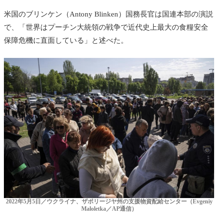
米国のブリンケン（Antony Blinken）国務長官は国連本部の演説
で、「世界はプーチン大統領の戦争で近代史上最大の食糧安全
保障危機に直面している」と述べた。
2022年5月5日／ウクライナ、ザポリージヤ州の支援物資配給センター（Evgeniy
Maloletka／AP通信）