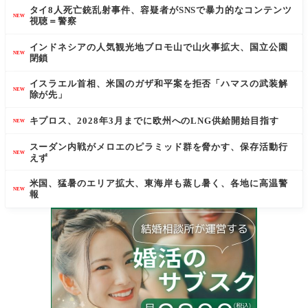
タイ8人死亡銃乱射事件、容疑者がSNSで暴力的なコンテンツ
NEW
視聴＝警察
インドネシアの人気観光地ブロモ山で山火事拡大、国立公園
NEW
閉鎖
イスラエル首相、米国のガザ和平案を拒否「ハマスの武装解
NEW
除が先」
キプロス、2028年3月までに欧州へのLNG供給開始目指す
NEW
スーダン内戦がメロエのピラミッド群を脅かす、保存活動行
NEW
えず
米国、猛暑のエリア拡大、東海岸も蒸し暑く、各地に高温警
NEW
報