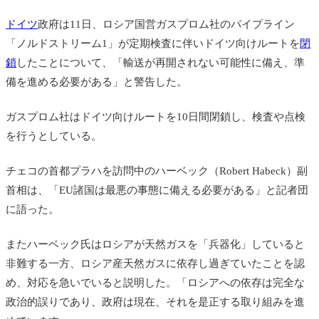
ドイツ
政府は11日、ロシア国営ガスプロム社のパイプライン
「ノルドストリーム1」が定期検査に伴いドイツ向けルートを
閉
鎖
したことについて、「輸送が再開されない可能性に備え、準
備を進める必要がある」と警告した。
ガスプロム社はドイツ向けルートを10日間閉鎖し、検査や点検
を行うとしている。
チェコの首都プラハを訪問中のハーベック（Robert Habeck）副
首相は、「EU諸国は最悪の事態に備える必要がある」と記者団
に語った。
またハーベック氏はロシアが天然ガスを「兵器化」していると
非難する一方、ロシア産天然ガスに依存し過ぎていたことを認
め、対応を急いでいると説明した。「ロシアへの依存は完全な
政治的誤りであり、政府は現在、それを是正する取り組みを進