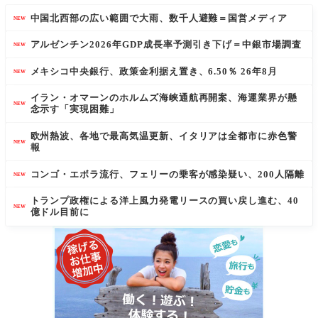
中国北西部の広い範囲で大雨、数千人避難＝国営メディア
NEW
アルゼンチン2026年GDP成長率予測引き下げ＝中銀市場調査
NEW
メキシコ中央銀行、政策金利据え置き、6.50％ 26年8月
NEW
イラン・オマーンのホルムズ海峡通航再開案、海運業界が懸
NEW
念示す「実現困難」
欧州熱波、各地で最高気温更新、イタリアは全都市に赤色警
NEW
報
コンゴ・エボラ流行、フェリーの乗客が感染疑い、200人隔離
NEW
トランプ政権による洋上風力発電リースの買い戻し進む、40
NEW
億ドル目前に