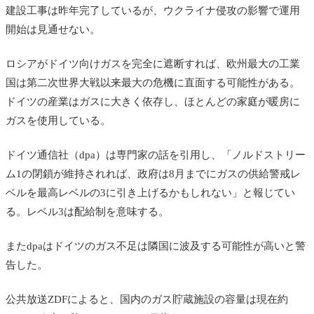
建設工事は昨年完了しているが、ウクライナ侵攻の影響で運用
開始は見通せない。
ロシアがドイツ向けガスを完全に遮断すれば、欧州最大の工業
国は第二次世界大戦以来最大の危機に直面する可能性がある。
ドイツの産業はガスに大きく依存し、ほとんどの家庭が暖房に
ガスを使用している。
ドイツ通信社（dpa）は専門家の話を引用し、「ノルドストリー
ム1の閉鎖が維持されれば、政府は8月までに
ガスの供給警戒レ
ベルを最高レベルの3に引き上げるかもしれない」と報じてい
る。レベル3は配給制を意味する。
またdpaはドイツのガス不足は隣国に波及する可能性が高いと警
告した。
公共放送ZDFによると、国内のガス貯蔵施設の容量は現在約