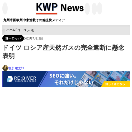




九州
米国
欧州
中東
連載
その他
提携メディア
ホーム
ヨーロッパ

ヨーロッパ
2022年7月12日
ドイツ ロシア産天然ガスの完全遮断に懸念
表明
増永 建太郎