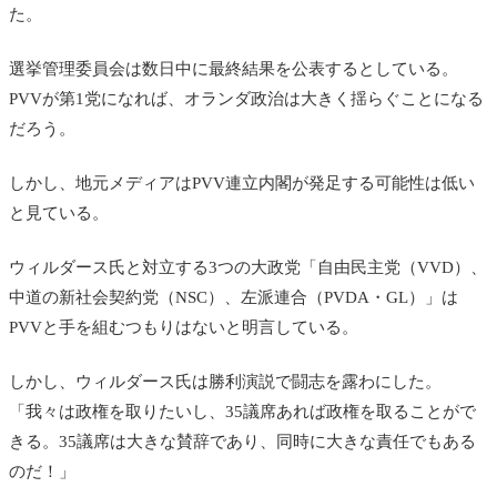
た。
選挙管理委員会は数日中に最終結果を公表するとしている。
PVVが第1党になれば、オランダ政治は大きく揺らぐことになる
だろう。
しかし、地元メディアはPVV連立内閣が発足する可能性は低い
と見ている。
ウィルダース氏と対立する3つの大政党「自由民主党（VVD）、
中道の新社会契約党（NSC）、左派連合（PVDA・GL）」は
PVVと手を組むつもりはないと明言している。
しかし、ウィルダース氏は勝利演説で闘志を露わにした。
「我々は政権を取りたいし、35議席あれば政権を取ることがで
きる。35議席は大きな賛辞であり、同時に大きな責任でもある
のだ！」