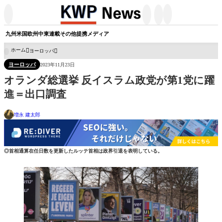




九州
米国
欧州
中東
連載
その他
提携メディア
ホーム
ヨーロッパ

ヨーロッパ
2023年11月23日
オランダ総選挙 反イスラム政党が第1党に躍
進＝出口調査
増永 建太郎
◎首相通算在任日数を更新したルッテ首相は政界引退を表明している。