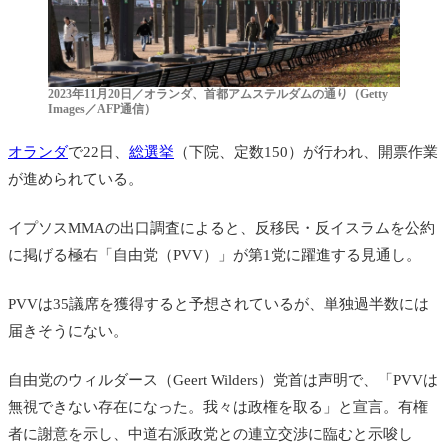
2023年11月20日／オランダ、首都アムステルダムの通り（Getty
Images／AFP通信）
オランダ
で22日、
総選挙
（下院、定数150）が行われ、開票作業
が進められている。
イプソスMMAの出口調査によると、反移民・反イスラムを公約
に掲げる極右「自由党（PVV）」が第1党に躍進する見通し。
PVVは35議席を獲得すると予想されているが、単独過半数には
届きそうにない。
自由党のウィルダース（Geert Wilders）党首は声明で、「PVVは
無視できない存在になった。我々は政権を取る」と宣言。有権
者に謝意を示し、中道右派政党との連立交渉に臨むと示唆し