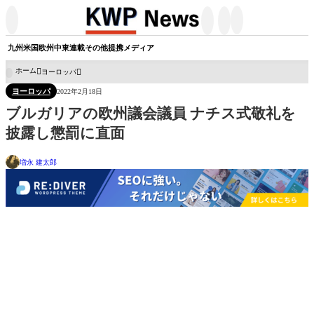




九州
米国
欧州
中東
連載
その他
提携メディア
ホーム
ヨーロッパ

ヨーロッパ
2022年2月18日
ブルガリアの欧州議会議員 ナチス式敬礼を
披露し懲罰に直面
増永 建太郎