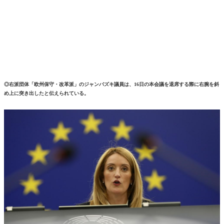
◎右派団体「欧州保守・改革派」のジャンバズキ議員は、16日の本会議を退席する際に右腕を斜
め上に突き出したと伝えられている。