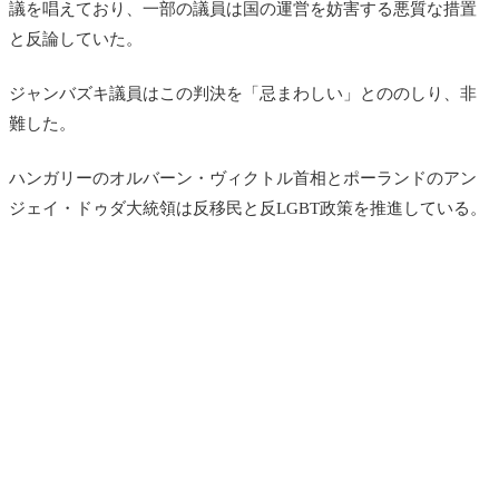
議を唱えており、一部の議員は国の運営を妨害する悪質な措置
と反論していた。
ジャンバズキ
議員はこの判決を「忌まわしい」とののしり、非
難した。
ハンガリーのオルバーン・ヴィクトル首相とポーランドの
アン
ジェイ・ドゥダ大統領
は反移民と反LGBT政策を推進している。