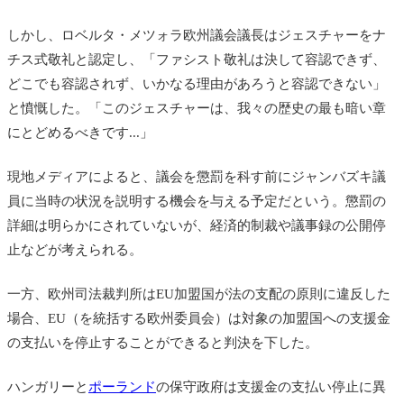
しかし、ロベルタ・メツォラ欧州議会議長はジェスチャーをナ
チス式敬礼と認定し、「ファシスト敬礼は決して容認できず、
どこでも容認されず、いかなる理由があろうと容認できない」
と憤慨した。「このジェスチャーは、我々の歴史の最も暗い章
にとどめるべきです...」
現地メディアによると、議会を懲罰を科す前に
ジャンバズキ
議
員に当時の状況を説明する機会を与える予定だという。懲罰の
詳細は明らかにされていないが、経済的制裁や議事録の公開停
止などが考えられる。
一方、欧州司法裁判所はEU加盟国が法の支配の原則に違反した
場合、EU（を統括する欧州委員会）は対象の加盟国への支援金
の支払いを停止することができると判決を下した。
ハンガリーと
ポーランド
の保守政府は支援金の支払い停止に異