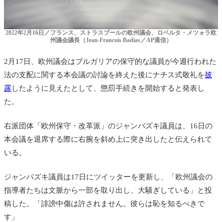
2022年2月16日／フランス、ストラスブールの欧州議会、ロベルタ・メツォラ欧
州議会議長（Jean-Francois Badias／AP通信）
2月17日、欧州議会はブルガリアの保守的な議員が今週行われた
法の支配に関する本会議の討論を終えた後にナチス式敬礼を
披
露
したように見えたとして、懲罰手続きを開始すると発表し
た。
右派団体「欧州保守・改革派」の
ジャンバズキ
議員は、16日の
本会議を退席する際に右腕を斜め上に突き出したと伝えられて
いる。
ジャンバズキ
議員は17日にツイッターを更新し、「欧州議会の
指導者たちは文脈から一部を取り出し、大騒ぎしている」と投
稿した。「誹謗中傷は許されません。彼らは恥を知るべきで
す」