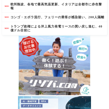
欧州熱波、各地で最高気温更新、イタリアは全都市に赤色警
NEW
報
コンゴ・エボラ流行、フェリーの乗客が感染疑い、200人隔離
NEW
トランプ政権による洋上風力発電リースの買い戻し進む、40
NEW
億ドル目前に