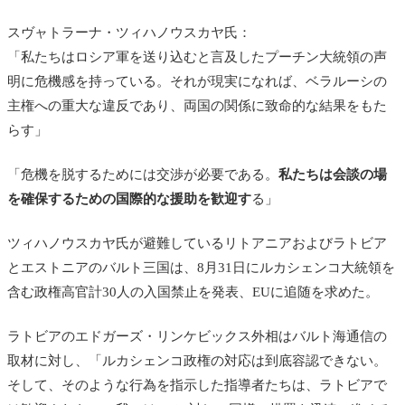
スヴャトラーナ・ツィハノウスカヤ氏：
「私たちはロシア軍を送り込むと言及したプーチン大統領の声
明に危機感を持っている。それが現実になれば、ベラルーシの
主権への重大な違反であり、両国の関係に致命的な結果をもた
らす」
「危機を脱するためには交渉が必要である。
私たちは会談の場
を確保するための国際的な援助を歓迎す
る」
ツィハノウスカヤ氏が避難しているリトアニアおよびラトビア
とエストニアのバルト三国は、8月31日にルカシェンコ大統領を
含む政権高官計30人の入国禁止を発表、EUに追随を求めた。
ラトビアのエドガーズ・リンケビックス外相はバルト海通信の
取材に対し、「ルカシェンコ政権の対応は到底容認できない。
そして、そのような行為を指示した指導者たちは、ラトビアで