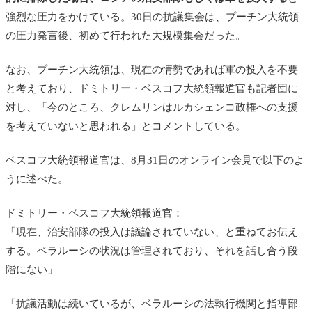
強烈な圧力をかけている。30日の抗議集会は、プーチン大統領
の圧力発言後、初めて行われた大規模集会だった。
なお、プーチン大統領は、現在の情勢であれば軍の投入を不要
と考えており、ドミトリー・ベスコフ大統領報道官も記者団に
対し、「今のところ、クレムリンはルカシェンコ政権への支援
を考えていないと思われる」とコメントしている。
ベスコフ大統領報道官は、8月31日のオンライン会見で以下のよ
うに述べた。
ドミトリー・ベスコフ大統領報道官：
「現在、治安部隊の投入は議論されていない、と重ねてお伝え
する。ベラルーシの状況は管理されており、それを話し合う段
階にない」
「抗議活動は続いているが、ベラルーシの法執行機関と指導部