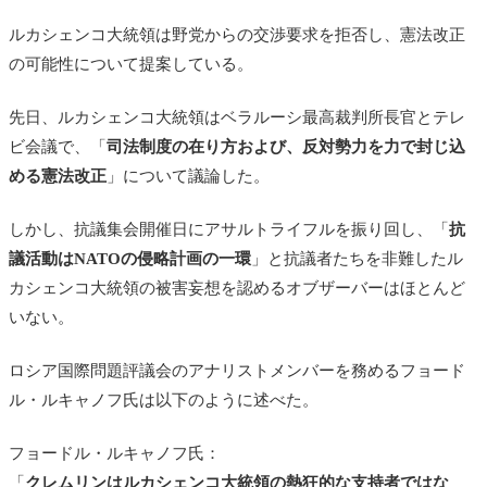
ルカシェンコ大統領は野党からの交渉要求を拒否し、憲法改正
の可能性について提案している。
先日、ルカシェンコ大統領はベラルーシ最高裁判所長官とテレ
ビ会議で、「
司法制度の在り方および、反対勢力を力で封じ込
める憲法改正
」について議論した。
しかし、抗議集会開催日にアサルトライフルを振り回し、「
抗
議活動はNATOの侵略計画の一環
」と抗議者たちを非難したル
カシェンコ大統領の被害妄想を認めるオブザーバーはほとんど
いない。
ロシア国際問題評議会のアナリストメンバーを務めるフョード
ル・ルキャノフ氏は以下のように述べた。
フョードル・ルキャノフ氏：
「
クレムリンはルカシェンコ大統領の熱狂的な支持者ではな