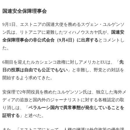
国連安全保障理事会
9月1日、エストニアの国連大使を務めるスヴェン・ユルゲンソ
ン氏は、リトアニアに避難したツィハノウスカヤ氏が、
国連安
全保障理事会の非公式会合（9月4日）に出席する
とコメントし
た。
6期目を迎えたルカシェンコ政権に対しアメリカとEUは、「
先
日の投票は自由でも公正でもない
」と非難し、野党との対話を
開始するよう求めてきた。
安保理で2年間役員を務めたユルゲンソン氏は、独立した海外メ
ディアの追放と国内外のジャーナリストに対する各種認定の取
り消しは、「
ベラルーシ国内で異常事態が発生していることを
証明する
」と述べた。
また、「エストニアにとって、人権の擁護は外交政策の優先課