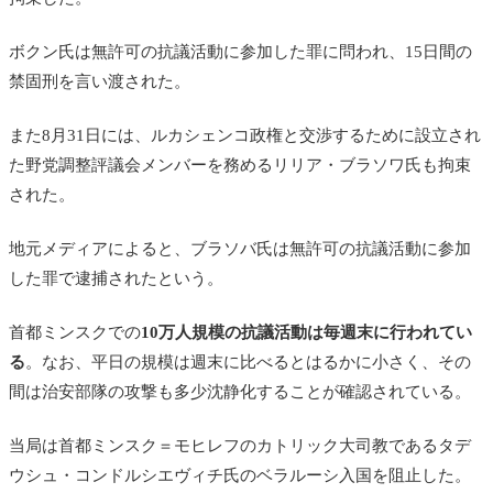
ボクン氏は無許可の抗議活動に参加した罪に問われ、15日間の
禁固刑を言い渡された。
また8月31日には、ルカシェンコ政権と交渉するために設立され
た野党調整評議会メンバーを務めるリリア・ブラソワ氏も拘束
された。
地元メディアによると、ブラソバ氏は無許可の抗議活動に参加
した罪で逮捕されたという。
首都ミンスクでの
10万人規模の抗議活動は毎週末に行われてい
る
。なお、平日の規模は週末に比べるとはるかに小さく、その
間は治安部隊の攻撃も多少沈静化することが確認されている。
当局は首都ミンスク＝モヒレフのカトリック大司教であるタデ
ウシュ・コンドルシエヴィチ氏のベラルーシ入国を阻止した。