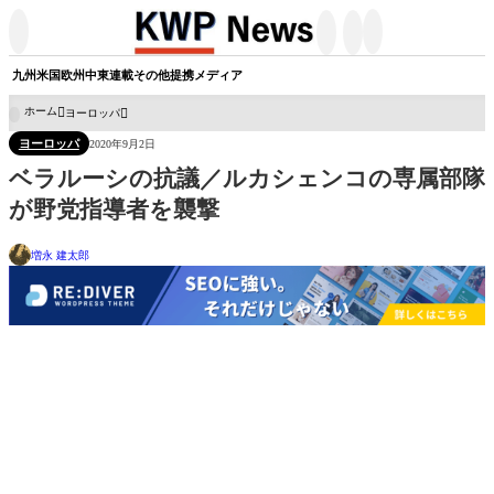




九州
米国
欧州
中東
連載
その他
提携メディア
ホーム
ヨーロッパ

ヨーロッパ
2020年9月2日
ベラルーシの抗議／ルカシェンコの専属部隊
が野党指導者を襲撃
増永 建太郎