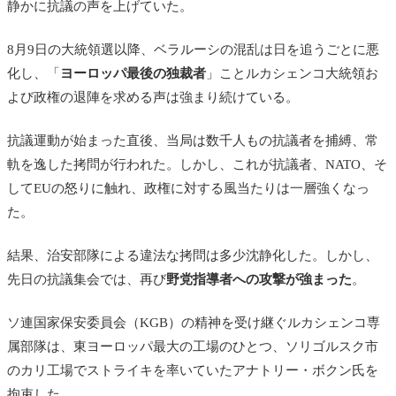
静かに抗議の声を上げていた。
8月9日の大統領選以降、ベラルーシの混乱は日を追うごとに悪
化し、「
ヨーロッパ最後の独裁者
」ことルカシェンコ大統領お
よび政権の退陣を求める声は強まり続けている。
抗議運動が始まった直後、当局は数千人もの抗議者を捕縛、常
軌を逸した拷問が行われた。しかし、これが抗議者、NATO、そ
してEUの怒りに触れ、政権に対する風当たりは一層強くなっ
た。
結果、治安部隊による違法な拷問は多少沈静化した。しかし、
先日の抗議集会では、再び
野党指導者への攻撃が強まった
。
ソ連国家保安委員会（KGB）の精神を受け継ぐルカシェンコ専
属部隊は、東ヨーロッパ最大の工場のひとつ、ソリゴルスク市
のカリ工場でストライキを率いていたアナトリー・ボクン氏を
拘束した。