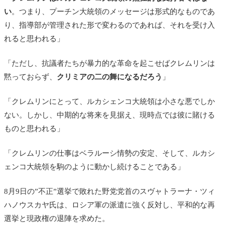
い
。つまり、プーチン大統領のメッセージは形式的なものであ
り、指導部が管理された形で変わるのであれば、それを受け入
れると思われる」
「ただし、抗議者たちが暴力的な革命を起こせばクレムリンは
黙っておらず、
クリミアの二の舞になるだろう
」
「クレムリンにとって、ルカシェンコ大統領は小さな悪でしか
ない。しかし、中期的な将来を見据え、現時点では彼に賭ける
ものと思われる」
「クレムリンの仕事はベラルーシ情勢の安定、そして、ルカシ
ェンコ大統領を駒のように動かし続けることである」
8月9日の”不正”選挙で敗れた野党党首のスヴャトラーナ・ツィ
ハノウスカヤ氏は、ロシア軍の派遣に強く反対し、平和的な再
選挙と現政権の退陣を求めた。