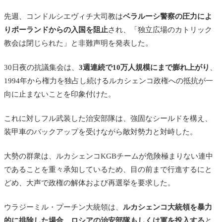
先週、コンドルシエヴィチ大司教は
ベラルーシ警察の圧力によ
りポーランドからの入国を阻止
され、「独立広場のカトリック
教会は閉じられた」と非難声明を発表した。
30日夜の抗議集会は、
3週連続で10万人規模にまで膨れ上がり
、
1994年から権力を独占し続けるルカシェンコ政権への抵抗が一
向に止まないことを印象付けた。
これに対しフル武装した治安部隊は、強固なシールドを構え、
装甲車のバックアップを受けながら敵対勢力と対峙した。
大勢の群衆は、ルカシェンコKGBチームが危険極まりない連中
であることを重々承知しているため、目の前まで行進するにと
どめ、大声で政権の解体および再選挙を要求した。
ウラジーミル・プーチン大統領は、
ルカシェンコ大統領を暴力
的に排除した場合、ロシアの治安部隊もしくは軍を投入する
と