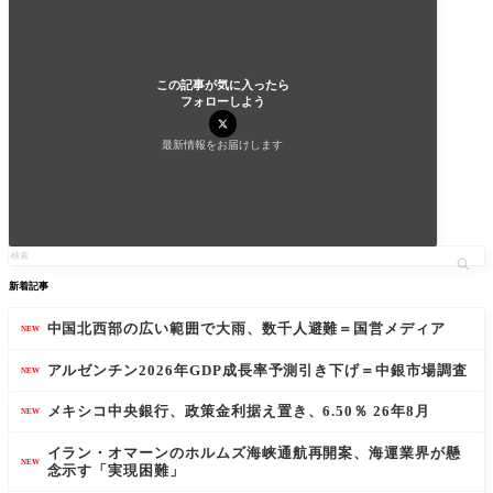
この記事が気に入ったら
フォローしよう
最新情報をお届けします
新着記事
中国北西部の広い範囲で大雨、数千人避難＝国営メディア
NEW
アルゼンチン2026年GDP成長率予測引き下げ＝中銀市場調査
NEW
メキシコ中央銀行、政策金利据え置き、6.50％ 26年8月
NEW
イラン・オマーンのホルムズ海峡通航再開案、海運業界が懸
NEW
念示す「実現困難」