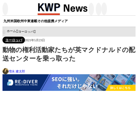




九州
米国
欧州
中東
連載
その他
提携メディア
ホーム
ヨーロッパ

ヨーロッパ
2021年5月23日
動物の権利活動家たちが英マクドナルドの配
送センターを乗っ取った
増永 建太郎