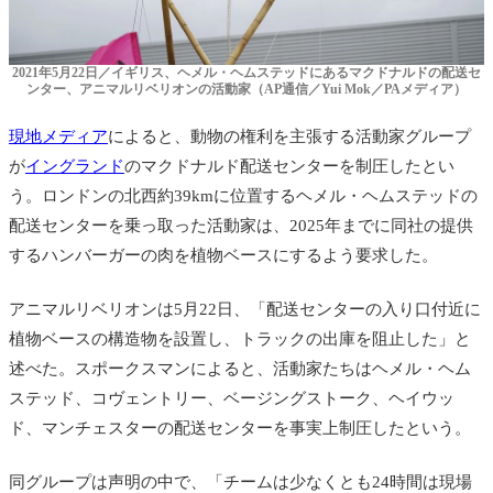
2021年5月22日／イギリス、ヘメル・ヘムステッドにあるマクドナルドの配送セ
ンター、アニマルリベリオンの活動家（AP通信／Yui Mok／PAメディア）
現地メディア
によると、動物の権利を主張する活動家グループ
が
イングランド
のマクドナルド配送センターを制圧したとい
う。ロンドンの北西約39kmに位置するヘメル・ヘムステッドの
配送センターを乗っ取った活動家は、2025年までに同社の提供
するハンバーガーの肉を植物ベースにするよう要求した。
アニマルリベリオンは5月22日、「配送センターの入り口付近に
植物ベースの構造物を設置し、トラックの出庫を阻止した」と
述べた。スポークスマンによると、活動家たちはヘメル・ヘム
ステッド、コヴェントリー、ベージングストーク、ヘイウッ
ド、マンチェスターの配送センターを事実上制圧したという。
同グループは声明の中で、「チームは少なくとも24時間は現場