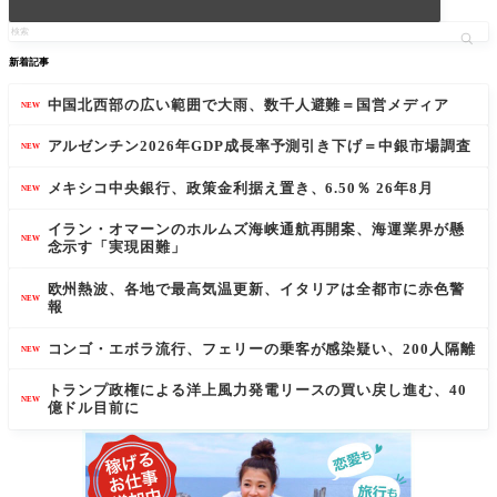
新着記事
中国北西部の広い範囲で大雨、数千人避難＝国営メディア
NEW
アルゼンチン2026年GDP成長率予測引き下げ＝中銀市場調査
NEW
メキシコ中央銀行、政策金利据え置き、6.50％ 26年8月
NEW
イラン・オマーンのホルムズ海峡通航再開案、海運業界が懸
NEW
念示す「実現困難」
欧州熱波、各地で最高気温更新、イタリアは全都市に赤色警
NEW
報
コンゴ・エボラ流行、フェリーの乗客が感染疑い、200人隔離
NEW
トランプ政権による洋上風力発電リースの買い戻し進む、40
NEW
億ドル目前に