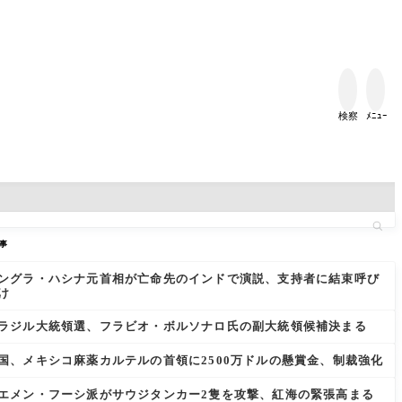


検察
ﾒﾆｭｰ
事
ングラ・ハシナ元首相が亡命先のインドで演説、支持者に結束呼び
け
ラジル大統領選、フラビオ・ボルソナロ氏の副大統領候補決まる
国、メキシコ麻薬カルテルの首領に2500万ドルの懸賞金、制裁強化
エメン・フーシ派がサウジタンカー2隻を攻撃、紅海の緊張高まる