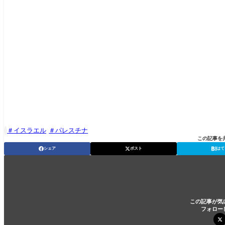
イスラエル
パレスチナ

この記事を
シェア
ポスト
はて
この記事が気
フォロー