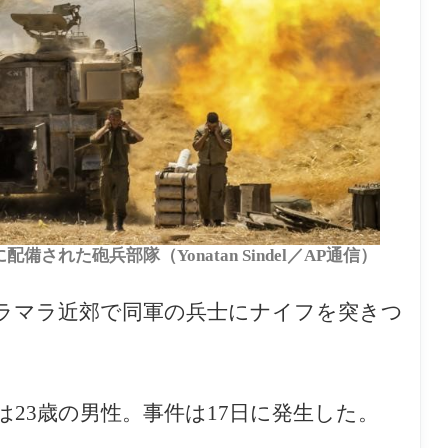
された砲兵部隊（Yonatan Sindel／AP通信）
のラマラ近郊で同軍の兵士にナイフを突きつ
23歳の男性。事件は17日に発生した。