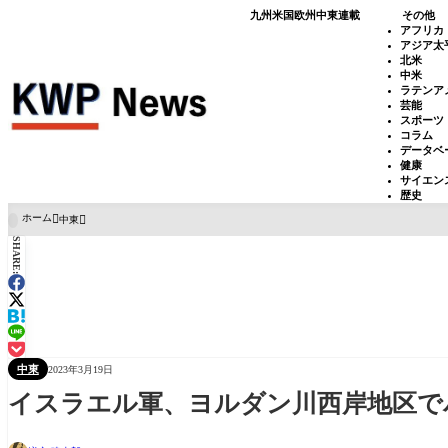
九州
米国
欧州
中東
連載
その他
アフリカ
アジア太
北米
中米
ラテンア
芸能
スポーツ
コラム
データベ
健康
サイエン
歴史
ホーム
中東

SHARE:
中東
2023年3月19日
イスラエル軍、ヨルダン川西岸地区で