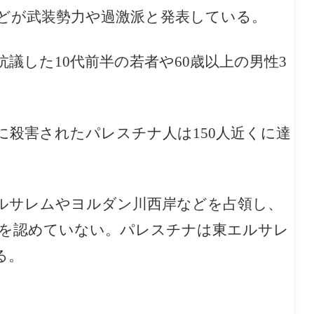
どが武装勢力や過激派と発表している。
議した10代前半の若者や60歳以上の男性3
殺害されたパレスチナ人は150人近くに達
エルサレムやヨルダン川西岸などを占領し、
領を認めていない。パレスチナは東エルサレ
る。