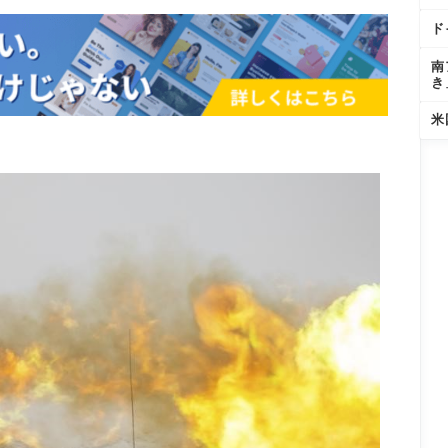
ド
南
き
米