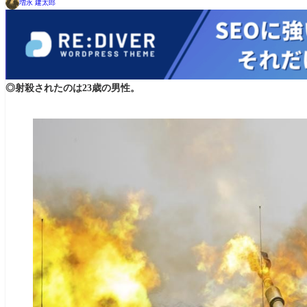
増永 建太郎
◎射殺されたのは23歳の男性。