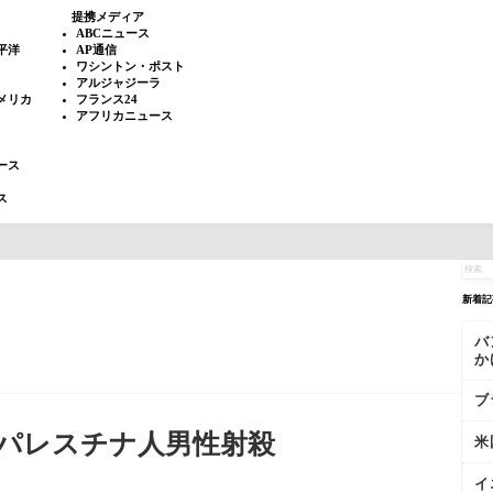
提携メディア
ABCニュース
平洋
AP通信
ワシントン・ポスト
アルジャジーラ
メリカ
フランス24
アフリカニュース
ース
ス
新着記
バ
か
ブ
パレスチナ人男性射殺
米
イ