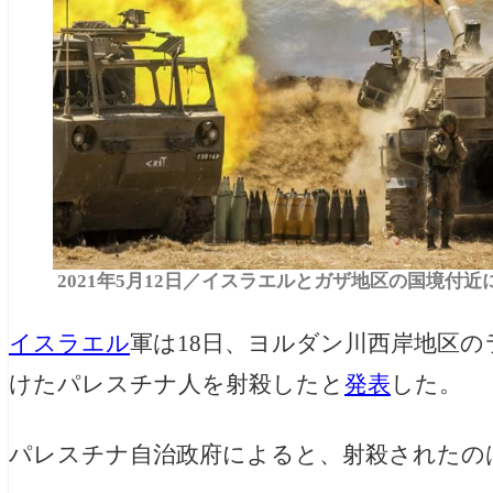
2021年5月12日／イスラエルとガザ地区の国境付近に配備
イスラエル
軍は18日、ヨルダン川西岸地区
けたパレスチナ人を射殺したと
発表
した。
パレスチナ自治政府によると、射殺されたのは