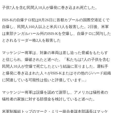
子供7人を含む民間人10人が爆発に巻き込まれ死亡した。
ISIS-Kの自爆テロ犯は8月26日に首都カブールの国際空港近くで
自爆し、民間人160人以上と米兵13人を殺害した。2日後、米軍
は東部ナンガルハール州のISIS-Kを空爆し、自爆テロに関与した
とされるリーダー格2人を殺害した
マッケンジー将軍は、対象の車両は差し迫った脅威をもたらす
と信じられ、爆破されたと述べた。「私たちは7人の子供を含む
民間人10人が空爆で死亡したという結論に至りました。運転手
と爆発に巻き込まれた人々がISIS-Kまたはその他のジハード組織
に関連している可能性は低いと評価しています...」
マッケンジー将軍は誤爆を認めて謝罪し、アメリカは犠牲者の
犠牲者の家族に対する賠償金を検討していると述べた。
米軍制服組トップのマーク・ミリー統合参謀本部議長はマッケ