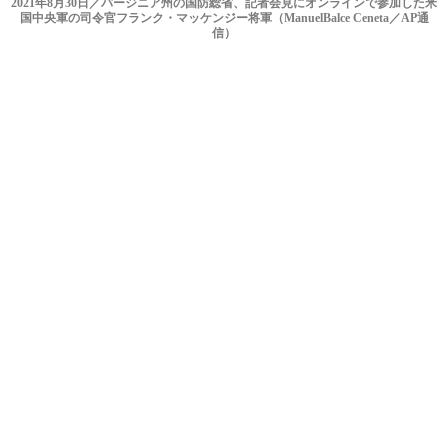
2021年8月30日／バージニア州の国防総省、記者会見にオンラインで参加した米
国中央軍の司令官フランク・マッケンジー将軍（ManuelBalce Ceneta／AP通
信）