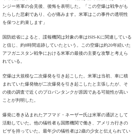
ンジー将軍の会見後、後悔を表明した。「この空爆は戦争がも
たらした悲劇であり、心が痛みます。米軍はこの事件の透明性
を保つと約束します」
国防総省によると、諜報機関は対象の車はISIS-Kに関連している
と信じ、約8時間追跡していたという。この空爆は約20年続いた
アフガニスタン戦争における米軍の最後の主要な攻撃と考えら
れている。
空爆は大規模な二次爆発を引き起こした。米軍は当初、車に積
まれていた爆発物が二次爆発を引き起こしたと主張したが、そ
の後の調査で近くのプロパンタンクが原因である可能性が高い
ことが判明した。
爆発に巻き込まれたアフマド・ネーザー氏は米軍の通訳として
活動していた。他の犠牲者も国際機関で働き、アメリカ行きの
ビザを持っていた。最年少の犠牲者は2歳の少女と伝えられてい