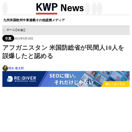




九州
米国
欧州
中東
連載
その他
提携メディア
ホーム
中東

中東
2021年9月18日
アフガニスタン 米国防総省が民間人10人を
誤爆したと認める
増永 建太郎