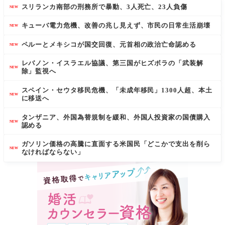
スリランカ南部の刑務所で暴動、3人死亡、23人負傷
NEW
キューバ電力危機、改善の兆し見えず、市民の日常生活崩壊
NEW
ペルーとメキシコが国交回復、元首相の政治亡命認める
NEW
レバノン・イスラエル協議、第三国がヒズボラの「武装解
NEW
除」監視へ
スペイン・セウタ移民危機、「未成年移民」1300人超、本土
NEW
に移送へ
タンザニア、外国為替規制を緩和、外国人投資家の国債購入
NEW
認める
ガソリン価格の高騰に直面する米国民「どこかで支出を削ら
NEW
なければならない」