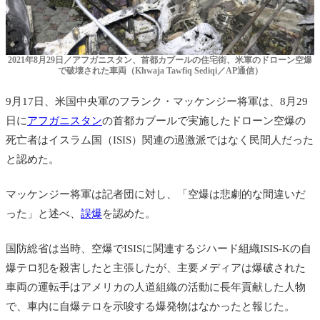
2021年8月29日／アフガニスタン、首都カブールの住宅街、米軍のドローン空爆
で破壊された車両（Khwaja Tawfiq Sediqi／AP通信）
9月17日、米国中央軍のフランク・マッケンジー将軍は、8月29
日に
アフガニスタン
の首都カブールで実施したドローン空爆の
死亡者はイスラム国（ISIS）関連の過激派ではなく民間人だった
と認めた。
マッケンジー将軍は記者団に対し、「空爆は悲劇的な間違いだ
った」と述べ、
誤爆
を認めた。
国防総省は当時、空爆でISISに関連するジハード組織ISIS-Kの自
爆テロ犯を殺害したと主張したが、主要メディアは爆破された
車両の運転手はアメリカの人道組織の活動に長年貢献した人物
で、車内に自爆テロを示唆する爆発物はなかったと報じた。