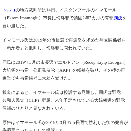
トルコ
の地方裁判所は14日、イスタンブールのイマモール
（Ekrem Imamoglu）市長に侮辱罪で禁固2年7カ月の有罪
判決
を
言い渡した。
イマモール氏は2019年の市長選で再選挙を求めた与党関係者を
「愚か者」と批判し、侮辱罪に問われていた。
同氏は2019年3月の市長選でエルドアン（Recep Tayip Erdogan）
大統領の与党・公正発展党（AKP）の候補を破り、その後の再
選挙でも与党候補に大差を受けた。
報道によると、イマモール氏は控訴する見通し。同氏は野党・
共和人民党（CHP）所属。来年予定されている大統領選の野党
候補のひとりと見なされている。
原告はイマモール氏が2019年3月の市長選で勝利した後の発言が
侮辱罪に当たるとして提訴した。