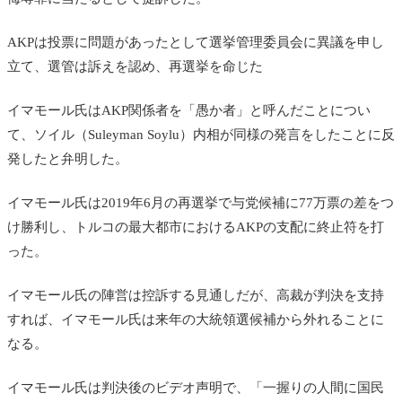
AKPは投票に問題があったとして選挙管理委員会に異議を申し
立て、選管は訴えを認め、再選挙を命じた
イマモール氏はAKP関係者を「愚か者」と呼んだことについ
て、ソイル（Suleyman Soylu）内相が同様の発言をしたことに反
発したと弁明した。
イマモール氏は2019年6月の再選挙で与党候補に77万票の差をつ
け勝利し、トルコの最大都市におけるAKPの支配に終止符を打
った。
イマモール氏の陣営は控訴する見通しだが、高裁が判決を支持
すれば、イマモール氏は来年の大統領選候補から外れることに
なる。
イマモール氏は判決後のビデオ声明で、「一握りの人間に国民