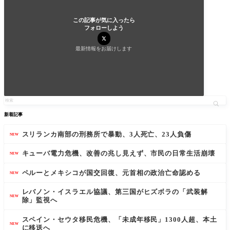
この記事が気に入ったら
フォローしよう
最新情報をお届けします
新着記事
スリランカ南部の刑務所で暴動、3人死亡、23人負傷
NEW
キューバ電力危機、改善の兆し見えず、市民の日常生活崩壊
NEW
ペルーとメキシコが国交回復、元首相の政治亡命認める
NEW
レバノン・イスラエル協議、第三国がヒズボラの「武装解
NEW
除」監視へ
スペイン・セウタ移民危機、「未成年移民」1300人超、本土
NEW
に移送へ