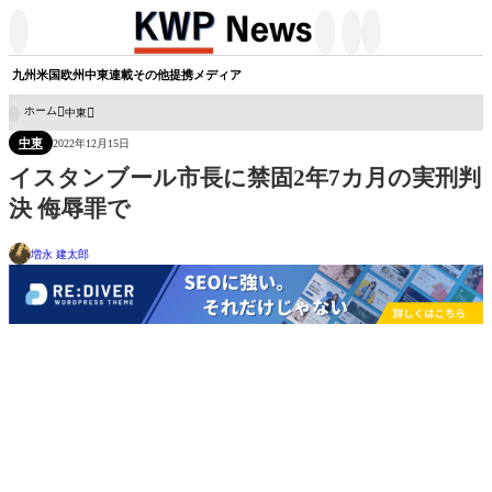




九州
米国
欧州
中東
連載
その他
提携メディア
ホーム
中東

中東
2022年12月15日
イスタンブール市長に禁固2年7カ月の実刑判
決 侮辱罪で
増永 建太郎