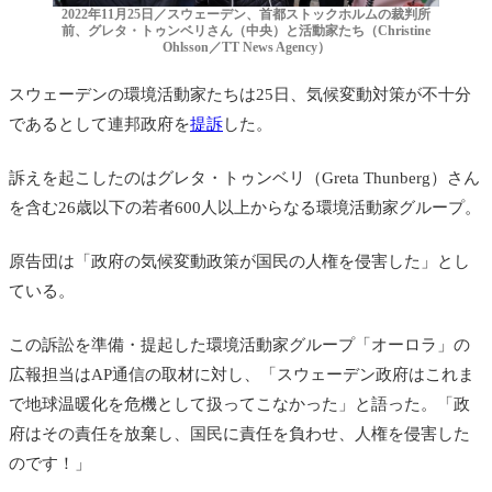
2022年11月25日／スウェーデン、首都ストックホルムの裁判所
前、グレタ・トゥンベリさん（中央）と活動家たち（Christine
Ohlsson／TT News Agency）
スウェーデンの環境活動家たちは25日、気候変動対策が不十分
であるとして連邦政府を
提訴
した。
訴えを起こしたのはグレタ・トゥンベリ（Greta Thunberg）さん
を含む26歳以下の若者600人以上からなる環境活動家グループ。
原告団は「政府の気候変動政策が国民の人権を侵害した」とし
ている。
この訴訟を準備・提起した環境活動家グループ「オーロラ」の
広報担当はAP通信の取材に対し、「スウェーデン政府はこれま
で地球温暖化を危機として扱ってこなかった」と語った。「政
府はその責任を放棄し、国民に責任を負わせ、人権を侵害した
のです！」