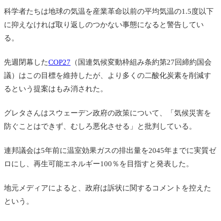
科学者たちは地球の気温を産業革命以前の平均気温の1.5度以下
に抑えなければ取り返しのつかない事態になると警告してい
る。
先週閉幕した
COP27
（国連気候変動枠組み条約第27回締約国会
議）はこの目標を維持したが、より多くの二酸化炭素を削減す
るという提案はもみ消された。
グレタさんはスウェーデン政府の政策について、「気候災害を
防ぐことはできず、むしろ悪化させる」と批判している。
連邦議会は5年前に温室効果ガスの排出量を2045年までに実質ゼ
ロにし、再生可能エネルギー100％を目指すと発表した。
地元メディアによると、政府は訴状に関するコメントを控えた
という。