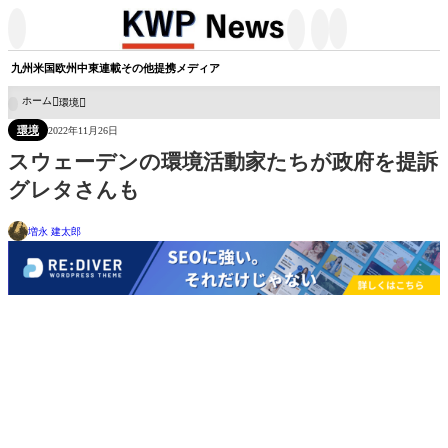




九州
米国
欧州
中東
連載
その他
提携メディア
ホーム
環境

環境
2022年11月26日
スウェーデンの環境活動家たちが政府を提訴
グレタさんも
増永 建太郎