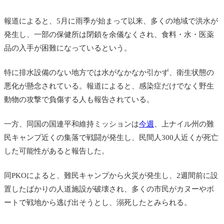
報道によると、5月に雨季が始まって以来、多くの地域で洪水が
発生し、一部の保健所は閉鎖を余儀なくされ、食料・水・医薬
品の入手が困難になっているという。
特に排水設備のない地方では水がなかなか引かず、衛生状態の
悪化が懸念されている。報道によると、感染症だけでなく野生
動物の攻撃で負傷する人も報告されている。
一方、同国の国連平和維持ミッションは
今週
、上ナイル州の難
民キャンプ近くの集落で戦闘が発生し、民間人300人近くが死亡
した可能性があると報告した。
同PKOによると、難民キ
ャンプから火災が発生し、2週間前に設
置したばかりの人道施設が破壊され、多くの市民がカヌーやボ
ートで戦地から逃げ出そうとし、溺死したとみられる。