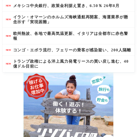
メキシコ中央銀行、政策金利据え置き、6.50％ 26年8月
NEW
イラン・オマーンのホルムズ海峡通航再開案、海運業界が懸
NEW
念示す「実現困難」
欧州熱波、各地で最高気温更新、イタリアは全都市に赤色警
NEW
報
コンゴ・エボラ流行、フェリーの乗客が感染疑い、200人隔離
NEW
トランプ政権による洋上風力発電リースの買い戻し進む、40
NEW
億ドル目前に