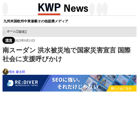




九州
米国
欧州
中東
連載
その他
提携メディア
ホーム
環境

環境
2022年9月11日
南スーダン 洪水被災地で国家災害宣言 国際
社会に支援呼びかけ
増永 建太郎