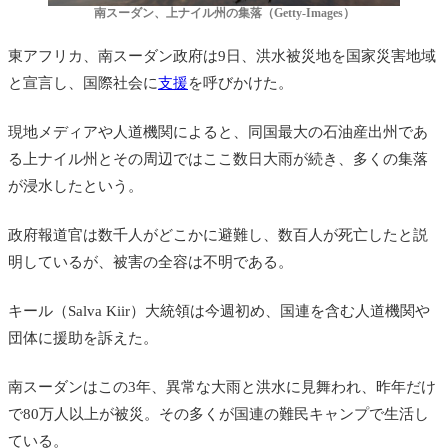
南スーダン、上ナイル州の集落（Getty-Images）
東アフリカ、南スーダン政府は9日、洪水被災地を国家災害地域
と宣言し、国際社会に
支援
を呼びかけた。
現地メディアや人道機関によると、
同国最大の石油産出州であ
る上ナイル州とその周辺ではここ数日大雨が続き、多くの集落
が浸水したという。
政府報道官は数千人がどこかに避難し、数百人が死亡したと説
明しているが、被害の全容は不明である。
キール（Salva Kiir）大統領は今週初め、国連を含む人道機関や
団体に援助を訴えた。
南スーダンはこの3年、異常な大雨と洪水に見舞われ、昨年だけ
で80万人以上が被災。その多くが国連の難民キャンプで生活し
ている。