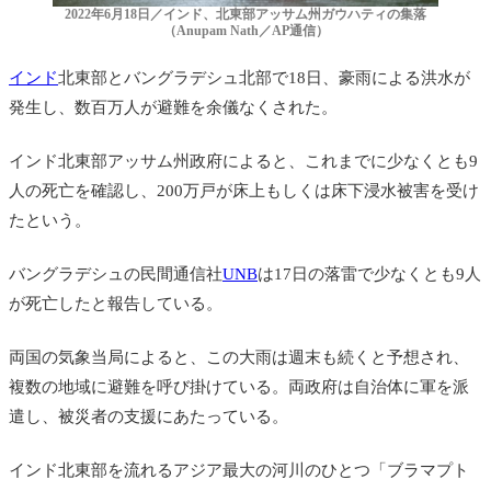
2022年6月18日／インド、北東部アッサム州ガウハティの集落
（Anupam Nath／AP通信）
インド
北東部とバングラデシュ北部で18日、豪雨による洪水が
発生し、数百万人が避難を余儀なくされた。
インド北東部アッサム州政府によると、これまでに少なくとも9
人の死亡を確認し、200万戸が床上もしくは床下浸水被害を受け
たという。
バングラデシュの
民間通信社
UNB
は17日の落雷で少なくとも9人
が死亡したと報告している。
両国の気象当局によると、この大雨は週末も続くと予想され、
複数の地域に避難を呼び掛けている。両政府は自治体に軍を派
遣し、被災者の支援にあたっている。
インド北東部を流れるアジア最大の河川のひとつ「ブラマプト