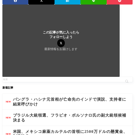
この記事が気に入ったら
フォローしよう
最新情報をお届けします
新着記事
バングラ・ハシナ元首相が亡命先のインドで演説、支持者に
NEW
結束呼びかけ
ブラジル大統領選、フラビオ・ボルソナロ氏の副大統領候補
NEW
決まる
米国、メキシコ麻薬カルテルの首領に2500万ドルの懸賞金、
NEW