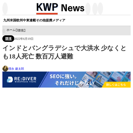




九州
米国
欧州
中東
連載
その他
提携メディア
ホーム
環境

環境
2022年6月19日
インドとバングラデシュで大洪水 少なくと
も18人死亡 数百万人避難
増永 建太郎