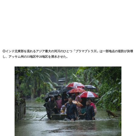
◎インド北東部を流れるアジア最大の河川のひとつ「ブラマプトラ川」は一部地点の堤防が決壊
し、アッサム州の33地区中28地区を浸水させた。