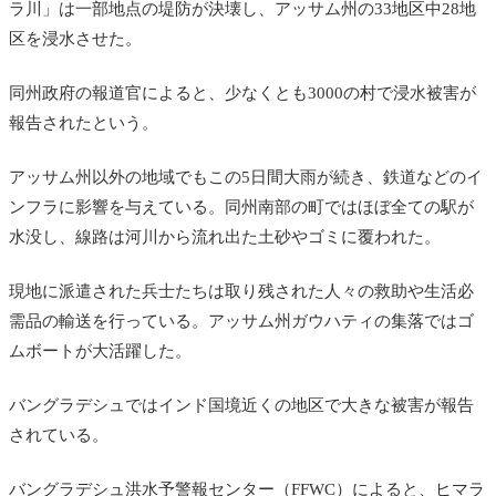
ラ川」は一部地点の堤防が決壊し、アッサム州の33地区中28地
区を浸水させた。
同州政府の報道官によると、少なくとも3000の村で浸水被害が
報告されたという。
アッサム州以外の地域でもこの5日間大雨が続き、鉄道などのイ
ンフラに影響を与えている。同州南部の町ではほぼ全ての駅が
水没し、線路は河川から流れ出た土砂やゴミに覆われた。
現地に派遣された兵士たちは取り残された人々の救助や生活必
需品の輸送を行っている。アッサム州ガウハティの集落ではゴ
ムボートが大活躍した。
バングラデシュではインド国境近くの地区で大きな被害が報告
されている。
バングラデシュ洪水予警報センター（FFWC）によると、ヒマラ