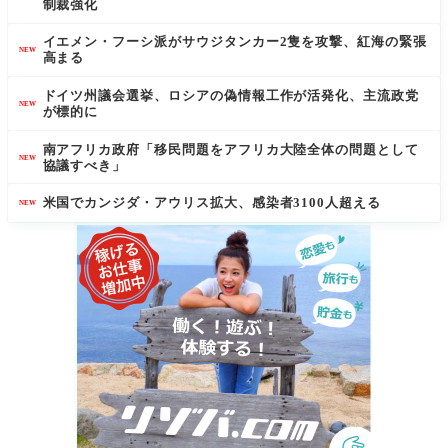
制裁強化
イエメン・フーシ派がサウジタンカー2隻を攻撃、紅海の緊張
NEW
高まる
ドイツ州議会選挙、ロシアの偽情報工作が活発化、主流政党
NEW
が標的に
南アフリカ政府「移民問題をアフリカ大陸全体の問題として
NEW
協議すべき」
米国でカンジダ・アウリス拡大、感染者3100人超える
NEW