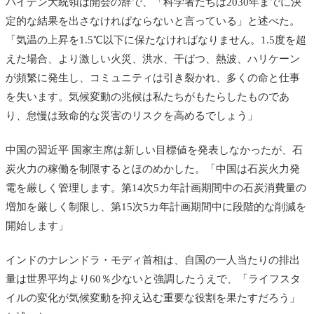
バイデン大統領は開会の辞で、「科学者たちは2030年までに決
定的な結果を出さなければならないと言っている」と述べた。
「気温の上昇を1.5℃以下に保たなければなりません。1.5度を超
えた場合、より激しい火災、洪水、干ばつ、熱波、ハリケーン
が頻繁に発生し、コミュニティは引き裂かれ、多くの命と仕事
を失います。気候変動の兆候は私たちがもたらしたものであ
り、怠慢は致命的な災害のリスクを高めるでしょう」
中国の習近平 国家主席は新しい目標値を発表しなかったが、石
炭火力の稼働を制限するとほのめかした。「中国は石炭火力発
電を厳しく管理します。第14次5カ年計画期間中の石炭消費量の
増加を厳しく制限し、第15次5カ年計画期間中に段階的な削減を
開始します」
インドのナレンドラ・モディ首相は、自国の一人当たりの排出
量は世界平均より60％少ないと強調したうえで、「ライフスタ
イルの変化が気候変動を抑え込む重要な役割を果たすだろう」