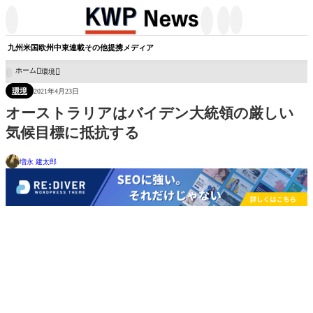




九州
米国
欧州
中東
連載
その他
提携メディア
ホーム
環境

環境
2021年4月23日
オーストラリアはバイデン大統領の厳しい
気候目標に抵抗する
増永 建太郎