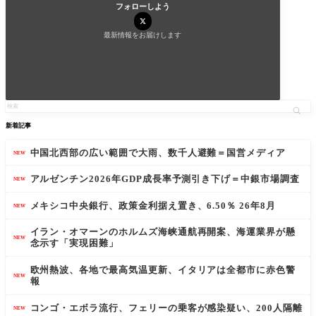
フォローしよう
最新情報をお届けします
新着記事
中国北西部の広い範囲で大雨、数千人避難＝国営メディア
NEW
アルゼンチン2026年GDP成長率予測引き下げ＝中銀市場調査
NEW
メキシコ中央銀行、政策金利据え置き、6.50％ 26年8月
NEW
イラン・オマーンのホルムズ海峡通航再開案、海運業界が懸
NEW
念示す「実現困難」
欧州熱波、各地で最高気温更新、イタリアは全都市に赤色警
NEW
報
コンゴ・エボラ流行、フェリーの乗客が感染疑い、200人隔離
NEW