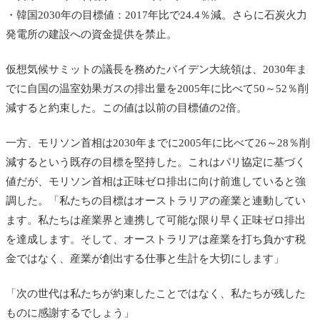
・韓国2030年の目標値：2017年比で24.4％減。さらに石炭火力
発電所の建設への資金提供を禁止。
仮想気候サミットの議長を務めたバイデン大統領は、2030年ま
でに自国の温室効果ガスの排出量を2005年に比べて50～52％削
減すると約束した。この値は以前の目標値の2倍。
一方、モリソン首相は2030年までに2005年に比べて26～28％削
減するという既存の目標を堅持した。これはパリ協定に基づく
値だが、モリソン首相は正味ゼロ排出に向け前進していると強
調した。「私たちの目標はオーストラリアの産業と連動してい
ます。私たちは産業界と連携して可能な限り早く正味ゼロ排出
を達成します。そして、オーストラリアは産業を打ち負かす税
金ではなく、産業が創出する仕事と生計を大切にします」
「次の世代は私たちが約束したことではなく、私たちが残した
ものに感謝するでしょう」