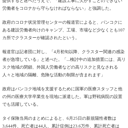
提供すると述べたうえで、「建設工事に欠かすことのできない
労働者をコロナから守らなければならない」と強調した。
政府のコロナ状況管理センターの報道官によると、バンコクに
ある建設労働者向けのキャンプ、工場、市場など少なくとも107
カ所でクラスターが確認されたという。
報道官は記者団に対し、「4月初旬以降、クラスター関連の感染
者が急増している」と述べた。「...
検討中の追加措置には、高リ
スク地域の閉鎖、外国人労働者などの高リスクと見なされる
人々と地域の隔離、危険な活動の制限が含まれます」
政府はバンコク地域を支援するために国軍の医療スタッフと他
の州の医療大学卒業生を現地に派遣した。軍は野戦病院の設置
でも活躍している。
タイ保険当局のまとめによると、6月25日の新規陽性者数は
3,644件、死亡者は44人、累計症例は23.6万件、累計死亡者は