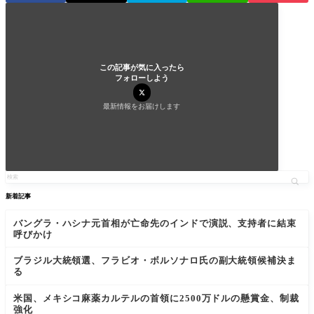
この記事が気に入ったら
フォローしよう
最新情報をお届けします
新着記事
バングラ・ハシナ元首相が亡命先のインドで演説、支持者に結束
呼びかけ
ブラジル大統領選、フラビオ・ボルソナロ氏の副大統領候補決ま
る
米国、メキシコ麻薬カルテルの首領に2500万ドルの懸賞金、制裁
強化