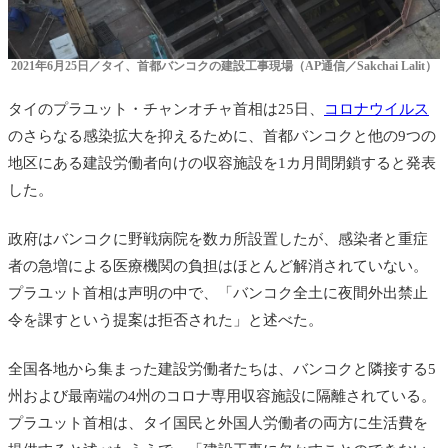
2021年6月25日／タイ、首都バンコクの建設工事現場（AP通信／Sakchai Lalit）
タイのプラユット・チャンオチャ首相は25日、
コロナウイルス
のさらなる感染拡大を抑えるために、首都バンコクと他の9つの
地区にある建設労働者向けの収容施設を1カ月間閉鎖すると発表
した。
政府はバンコクに野戦病院を数カ所設置したが、感染者と重症
者の急増による医療機関の負担はほとんど解消されていない。
プラユット首相は声明の中で、「バンコク全土に夜間外出禁止
令を課すという提案は拒否された」と述べた。
全国各地から集まった建設労働者たちは、バンコクと隣接する5
州および最南端の4州のコロナ専用収容施設に隔離されている。
プラユット首相は、タイ国民と外国人労働者の両方に生活費を