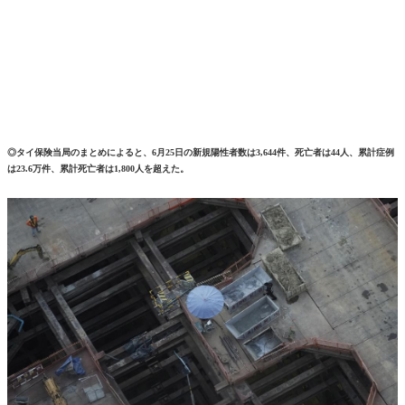
◎タイ保険当局のまとめによると、6月25日の新規陽性者数は3,644件、死亡者は44人、累計症例
は23.6万件、累計死亡者は1,800人を超えた。