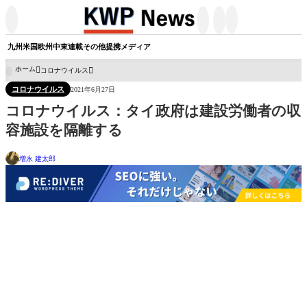




九州
米国
欧州
中東
連載
その他
提携メディア
ホーム
コロナウイルス

コロナウイルス
2021年6月27日
コロナウイルス：タイ政府は建設労働者の収
容施設を隔離する
増永 建太郎