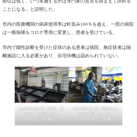
順位は低く、いつ実施するかは専門家の意見を踏まえて決める
ことになる」と説明した。
市内の医療機関の病床使用率は軒並み100％を超え、一部の病院
は一般病棟をコロナ専用に変更し、患者を受けている。
市内で陽性診断を受けた症状のある患者は病院、無症状者は隔
離施設に入る必要があり、自宅待機は認められていない。
2022年3月4日／香港、市
2022年3月2日／香港のカ
内の食料品店（Kin
リタス医療センター
Cheung／AP通信）
（Kin Cheung／AP通信）