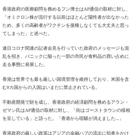
香港政府の医療顧問を務めるフン博士はAP通信の取材に対し、
「オミクロン株が流行する以前はほとんど陽性者が出なかった
ため、多くの高齢者がワクチンを接種しなくても大丈夫と思っ
てしまった」と述べた。
連日コロナ関連の記者会見を行っていた政府のメッセージも混
乱を招き、パニックに陥った一部の市民が食料品の買い占めに
走る事態に発展した。
香港は世界でも最も厳しい国境管理を維持しており、米国を含
む8カ国からの入国はいまだに禁止されている。
不動産開発で財を成し、香港政府の経済顧問を務めるアラン・
ゼマン氏はAP通信の取材に対し、「街はゴーストタウンの様相
を呈している」と語った。「香港から喧騒が消えました...」
香港政府の厳しい政策はアジアの金融ハブの流出に拍車をかけ