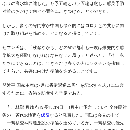
ぶりの高水準に達した。冬季五輪とパラ五輪は厳しい感染予防
対策のおかげで何とか開催にこぎつけることができた。
しかし、多くの専門家が中国も最終的にはコロナとの共存に向
けた取り組みを進めることになると指摘している。
ゼマン氏は、「残念ながら、どの省や都市も一度は爆発的な感
染拡大を経験しなければならないと思う」と述べた。「今、私
たちにできることは、できるだけ多くの人にワクチンを接種し
てもらい、共存に向けた準備を進めることです...」
習近平 国家主席は7月に香港返還25周年を記念する式典に出席
するために、香港を訪問する予定である。
一方、林鄭 月娥 行政長官は9日、3月中に予定していた全住民対
象の一斉PCR検査を
保留
すると発表した。同氏は会見の中で、
「一斉検査や隔離施設の準備を進めているが、一斉検査の優先