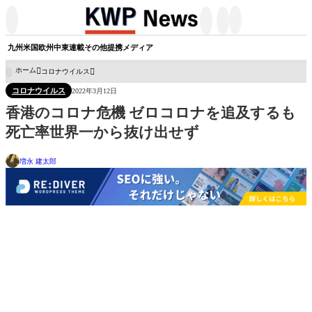




九州
米国
欧州
中東
連載
その他
提携メディア
ホーム
コロナウイルス

コロナウイルス
2022年3月12日
香港のコロナ危機 ゼロコロナを追及するも
死亡率世界一から抜け出せず
増永 建太郎