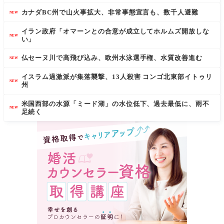
カナダBC州で山火事拡大、非常事態宣言も、数千人避難
NEW
イラン政府「オマーンとの合意が成立してホルムズ開放しな
NEW
い」
仏セーヌ川で高飛び込み、欧州水泳選手権、水質改善進む
NEW
イスラム過激派が集落襲撃、13人殺害 コンゴ北東部イトゥリ
NEW
州
米国西部の水源「ミード湖」の水位低下、過去最低に、雨不
NEW
足続く