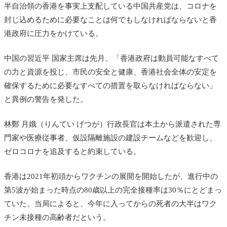
半自治領の香港を事実上支配している中国共産党は、コロナを
封じ込めるために必要なことは何でもしなければならないと香
港政府に圧力をかけている。
中国の習近平 国家主席は先月、「香港政府は動員可能なすべて
の力と資源を投じ、市民の安全と健康、香港社会全体の安定を
確保するために必要なすべての措置を取らなければならない」
と異例の警告を発した。
林鄭 月娥（りんてい げつが）行政長官は本土から派遣された
専
門家や医療従事者、仮設隔離施設の建設チームなどを歓迎し、
ゼロコロナを追及すると約束している。
香港は2021年初頭からワクチンの展開を開始したが、進行中の
第5波が始まった時点の80歳以上の完全接種率は30％にとどまっ
ていた。当局によると、今年に入ってからの死者の大半はワク
チン未接種の高齢者だという。