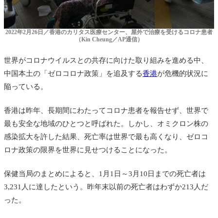
2022年2月26日／香港のカリタス医療センター、屋外で治療を受けるコロナ患者
（Kin Cheung／AP通信）
世界がコロナウイルスとの共存に向けた取り組みを進める中、
中国本土の「ゼロコロナ政策」を追及する
香港
が危機的状況に
陥っている。
香港は昨年、長期間にわたってコロナ患者を報告せず、世界で
最も安全な地域のひとつと呼ばれた。しかし、オミクロン株の
感染拡大を許した結果、死亡率は世界で最も高くなり、ゼロコ
ロナ政策の限界を世界に見せつけることになった。
保健当局のまとめによると、1月1日～3月10日までの死亡者は
3,231人に達したという。昨年末以前の死亡者はわずか213人だ
った。