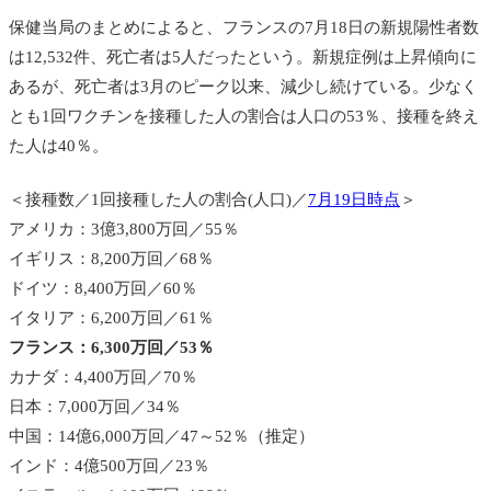
保健当局のまとめによると、フランスの7月18日の新規陽性者数
は12,532件、死亡者は5人だったという。新規症例は上昇傾向に
あるが、死亡者は3月のピーク以来、減少し続けている。少なく
とも1回ワクチンを接種した人の割合は人口の53％、接種を終え
た人は40％。
＜接種数／1回接種した
人の割合(人口)／
7月19日時点
＞
アメリカ：3億3,800万回／55％
イギリス：8,200万回／68％
ドイツ：8,400万回／60％
イタリア：6,200万回／61％
フランス：6,300万回／53％
カナダ：4,400万回／70％
日本：7,000万回／34％
中国：14億6,000万回／47～52％（推定）
インド：4億500万回／23％