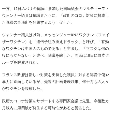
一方、17日のパリの抗議に参加した国民議会のマルティーヌ・
ウォンナー議員は抗議者たちに、「政府のコロナ対策に賛成し
た議員の事務所を包囲するよう」促した。
ウォンナー議員は以前、メッセンジャーRNAワクチン（ファイ
ザーワクチン）を「遺伝子組み換えドラック」と呼び、「有効
なワクチンは中国人のものである」と主張し、「マスクは何の
役にも立たない」と述べ、物議を醸した。同氏は18日に野党グ
ループを解雇された。
フランス政府は新しい対策を支持した議員に対する誹謗中傷や
暴力に直面しているが、先週の計画発表以来、何十万もの人々
がワクチンを接種した。
政府のコロナ対策をサポートする専門家会議は先週、今後数カ
月以内に第四波が発生する可能性があると警告した。