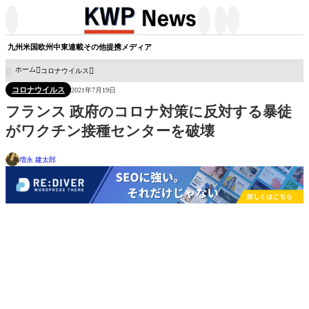




九州
米国
欧州
中東
連載
その他
提携メディア
ホーム
コロナウイルス

コロナウイルス
2021年7月19日
フランス 政府のコロナ対策に反対する暴徒
がワクチン接種センターを破壊
増永 建太郎