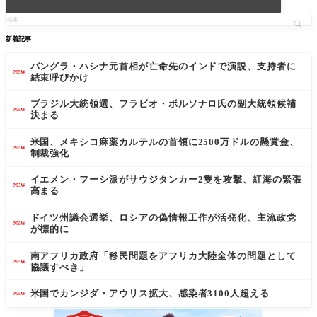
新着記事
バングラ・ハシナ元首相が亡命先のインドで演説、支持者に
NEW
結束呼びかけ
ブラジル大統領選、フラビオ・ボルソナロ氏の副大統領候補
NEW
決まる
米国、メキシコ麻薬カルテルの首領に2500万ドルの懸賞金、
NEW
制裁強化
イエメン・フーシ派がサウジタンカー2隻を攻撃、紅海の緊張
NEW
高まる
ドイツ州議会選挙、ロシアの偽情報工作が活発化、主流政党
NEW
が標的に
南アフリカ政府「移民問題をアフリカ大陸全体の問題として
NEW
協議すべき」
米国でカンジダ・アウリス拡大、感染者3100人超える
NEW