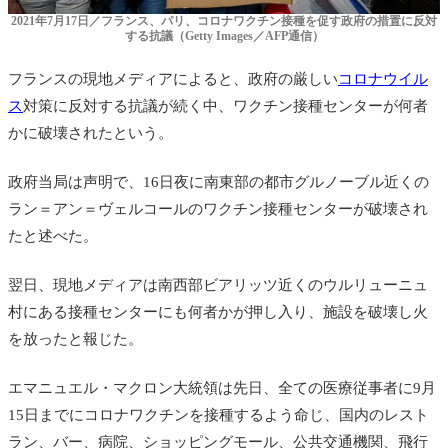
2021年7月17日／フランス、パリ、コロナワクチン接種を促す政府の措置に反対
する抗議（Getty Images／AFP通信）
フランスの現地メディアによると、政府の厳しい
コロナウイル
ス
対策に反対する抗議が続く中、ワクチン接種センターが何者
かに破壊されたという。
政府当局は声明で、16日夜に南東部の
都市グルノーブル近くの
ラン＝アン＝ヴェルコール
のワクチン接種センターが破壊され
たと述べた。
翌日、現地メディアは南西部
ビアリッツ近くのウルリューニュ
村にある
接種センターにも何者かが押し入り、施設を破壊し火
を放ったと報じた。
エマニュエル・マクロン大統領は先日、全ての医療従事者に9月
15日までにコロナワクチンを接種するよう命じ、国内のレスト
ラン、バー、病院、ショッピングモール、公共交通機関、飛行