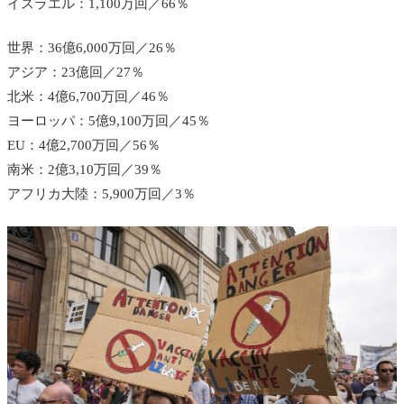
イスラエル：1,100万回／66％
世界：36億6,000万回／26％
アジア：23億回／27％
北米：4億6,700万回／46％
ヨーロッパ：5億9,100万回／45％
EU：4億2,700万回／56％
南米：2億3,10万回／39％
アフリカ大陸：5,900万回／3％