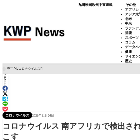
九州
米国
欧州
中東
連載
その他
アフリカ
アジア太
北米
中米
ラテンア
芸能
スポーツ
コラム
データベ
健康
サイエン
歴史
ホーム
コロナウイルス

SHARE:
コロナウイルス
2021年11月26日
コロナウイルス 南アフリカで検出さ
こす