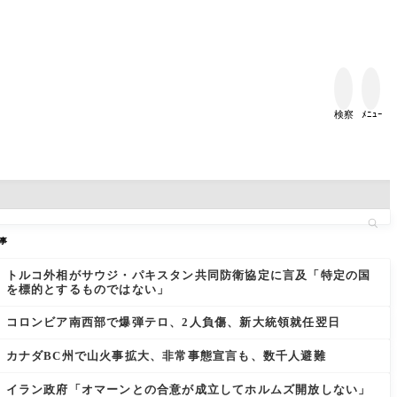


検察
ﾒﾆｭｰ
事
トルコ外相がサウジ・パキスタン共同防衛協定に言及「特定の国
を標的とするものではない」
コロンビア南西部で爆弾テロ、2人負傷、新大統領就任翌日
カナダBC州で山火事拡大、非常事態宣言も、数千人避難
イラン政府「オマーンとの合意が成立してホルムズ開放しない」