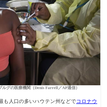
グの医療機関（Denis Farrell／AP通信）
最も人口の多いハウテン州などで
コロナウ