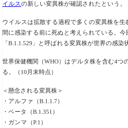
イルス
の新しい変異株が確認されたという。
ウイルスは拡散する過程で多くの変異株を生
間に感染する前に死ぬと考えられている。今
「B.1.1.529」と呼ばれる変異株が世界の
世界保健機関（WHO）はデルタ株を含む4つ
る。（10月末時点）
＜懸念される変異株＞
・アルファ（B.1.1.7）
・ベータ（B.1.351）
・ガンマ（P.1）