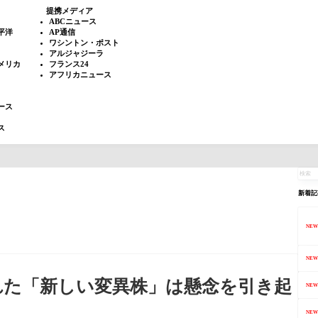
提携メディア
ABCニュース
平洋
AP通信
ワシントン・ポスト
アルジャジーラ
メリカ
フランス24
アフリカニュース
ース
ス
新着記
NEW
NEW
れた「新しい変異株」は懸念を引き起
NEW
NEW