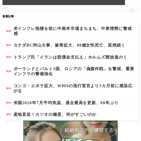
新着記事
米インフレ指標を前に中南米市場まちまち、中東情勢に警戒
NEW
感
カナダBC州山火事、被害拡大、80歳女性死亡、延焼続く
NEW
トランプ氏「イランは賠償金支払え」ホルムズ開放遠のく
NEW
ポーランドとバルト3国、ロシアの「偽旗作戦」を警戒、重要
NEW
インフラの警備強化
コンゴ・エボラ拡大、WHOの流行宣言より3カ月前に感染広
NEW
がる
米国2026年7月平均気温、過去最高を更新、90年ぶり
NEW
産地直送！カツオの極意、何がすごいのか
NEW