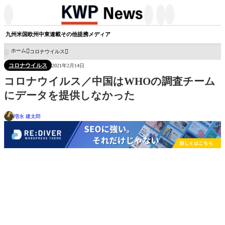




九州
米国
欧州
中東
連載
その他
提携メディア
ホーム
コロナウイルス

コロナウイルス
2021年2月14日
コロナウイルス／中国はWHOの調査チーム
にデータを提供しなかった
増永 建太郎