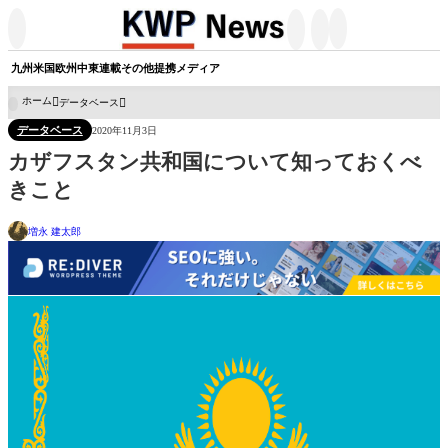




九州
米国
欧州
中東
連載
その他
提携メディア
ホーム
データベース

データベース
2020年11月3日
カザフスタン共和国について知っておくべ
きこと
増永 建太郎