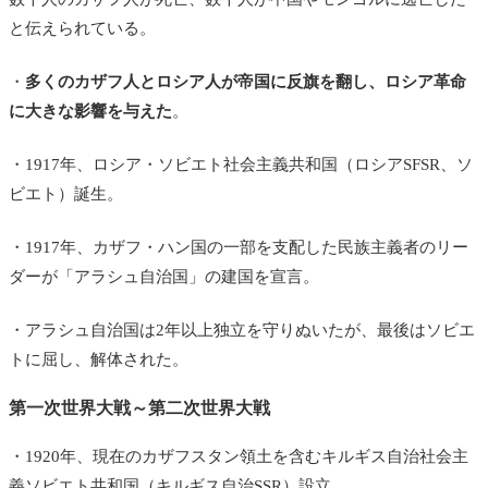
と伝えられている。
・
多くのカザフ人とロシア人が帝国に反旗を翻し、ロシア革命
に大きな影響を与えた
。
・1917年、ロシア・ソビエト社会主義共和国（ロシアSFSR、ソ
ビエト）誕生。
・1917年、カザフ・ハン国の一部を支配した民族主義者のリー
ダーが「アラシュ自治国」の建国を宣言。
・アラシュ自治国は2年以上独立を守りぬいたが、最後はソビエ
トに屈し、解体された。
第一次世界大戦～第二次世界大戦
・1920年、現在のカザフスタン領土を含むキルギス自治社会主
義ソビエト共和国（キルギス自治SSR）設立。