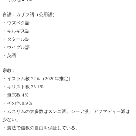
言語：カザフ語（公用語）
・ウズベク語
・キルギス語
・タタール語
・ウイグル語
・英語
宗教：
・イスラム教 72％（2020年推定）
・キリスト教 23.1％
・無宗教 4％
・その他 0.9％
・ムスリムの大多数はスンニ派。シーア派、アフマディー派は
少ない。
・憲法で信教の自由を保証している。