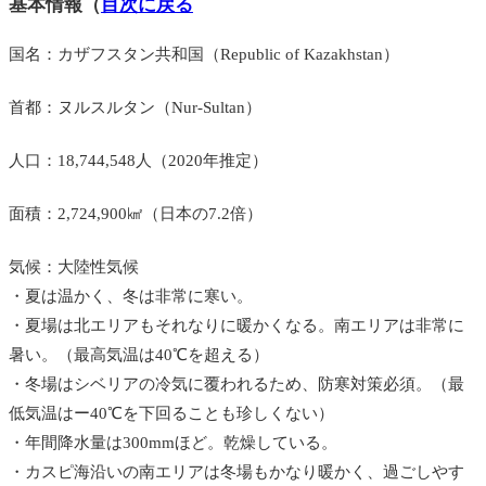
基本情報（
目次に戻る
国名：カザフスタン共和国（Republic of Kazakhstan）
首都：ヌルスルタン（Nur-Sultan）
人口：18,744,548人（2020年推定）
面積：2,724,900㎢（日本の7.2倍）
気候：大陸性気候
・夏は温かく、冬は非常に寒い。
・夏場は北エリアもそれなりに暖かくなる。南エリアは非常に
暑い。（最高気温は40℃を超える）
・冬場はシベリアの冷気に覆われるため、防寒対策必須。（最
低気温はー40℃を下回ることも珍しくない）
・年間降水量は300mmほど。乾燥している。
・カスピ海沿いの南エリアは冬場もかなり暖かく、過ごしやす