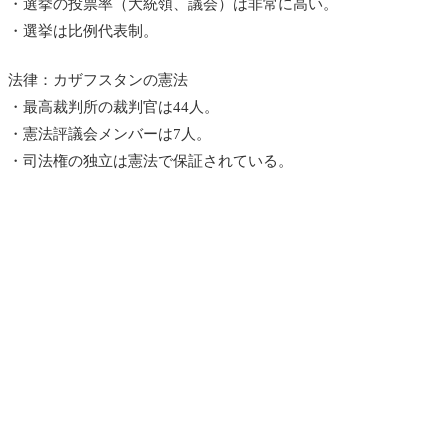
・選挙の投票率（大統領、議会）は非常に高い。
・選挙は比例代表制。
法律：カザフスタンの憲法
・最高裁判所の裁判官は44人。
・憲法評議会メンバーは7人。
・司法権の独立は憲法で保証されている。