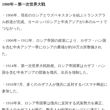
1900年～第一次世界大戦
・1906年、現在のロシアとウズベキスタンを結ぶトランスアラ
ル鉄道が完成。ヨーロッパロシアと中央アジアが1本のルートで
つながった。
・1906年～1912年、ロシア帝国の政策により、カザフ・ハン国
を含む中央アジア一帯にロシアの農場が約50万カ所整備され
た。
・1914年、第一次世界大戦勃発。ロシア帝国軍はカザフ・ハン
国を含む中央アジアの部族を徴兵、出兵を強制した。
・1916年7月、多くのカザフ人が徴兵に反対するバスマチ蜂起に
参加した。
・1916年末、ロシア帝国軍は徴兵に反対する武装勢力を粛正。
数千人のカザフ人が死亡、数千人が中国やモンゴルに逃亡した