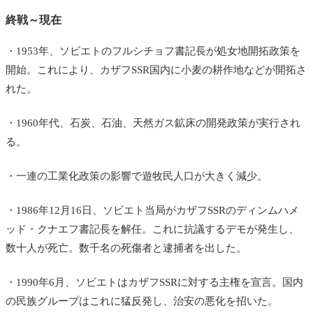
終戦～現在
・1953年、ソビエトのフルシチョフ書記長が処女地開拓政策を
開始。これにより、カザフSSR国内に小麦の耕作地などが開拓さ
れた。
・1960年代、石炭、石油、天然ガス鉱床の開発政策が実行され
る。
・一連の工業化政策の影響で遊牧民人口が大きく減少。
・1986年12月16日、ソビエト当局がカザフSSRのディンムハメ
ッド・クナエフ書記長を解任。これに抗議するデモが発生し、
数十人が死亡。数千名の死傷者と逮捕者を出した。
・1990年6月、ソビエトはカザフSSRに対する主権を宣言。国内
の民族グループはこれに猛反発し、治安の悪化を招いた。