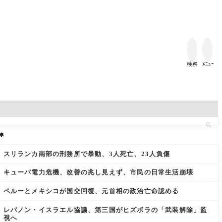


検察
ﾒﾆｭｰ
事
スリランカ南部の刑務所で暴動、3人死亡、23人負傷
キューバ電力危機、改善の兆し見えず、市民の日常生活崩壊
ペルーとメキシコが国交回復、元首相の政治亡命認める
レバノン・イスラエル協議、第三国がヒズボラの「武装解除」監
視へ