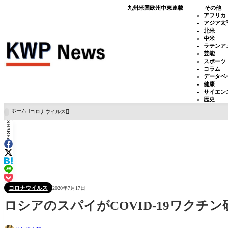
九州
米国
欧州
中東
連載
その他
アフリカ
アジア太
北米
中米
ラテンア
芸能
スポーツ
コラム
データベ
健康
サイエン
歴史
ホーム
コロナウイルス

SHARE:
コロナウイルス
2020年7月17日
ロシアのスパイがCOVID-19ワクチ