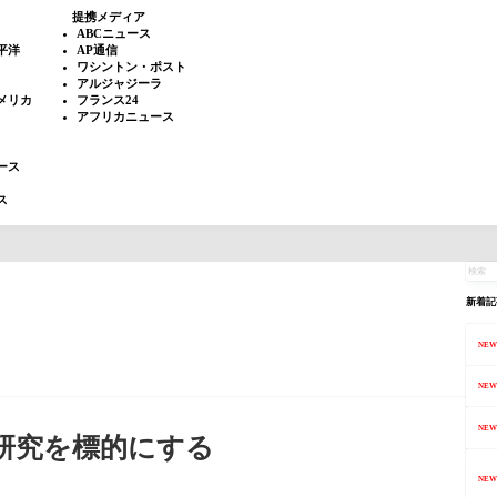
提携メディア
ABCニュース
平洋
AP通信
ワシントン・ポスト
アルジャジーラ
メリカ
フランス24
アフリカニュース
ース
ス
新着記
NEW
NEW
NEW
ン研究を標的にする
NEW