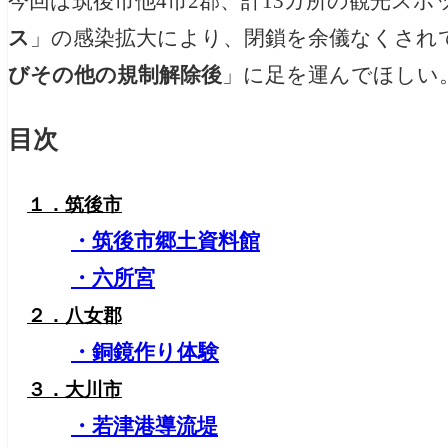
今回は筑後市他4市2郡、計13カ所の観光ス
ス
」の感染拡大により、閉鎖を余儀なくされ
びその他の規制解除後
」に足を運んでほしい
目次
１．筑後市
・筑後市郷土資料館
・六所宮
２．八女郡
・銅鏡作り体験
３．大川市
・若津港導流堤