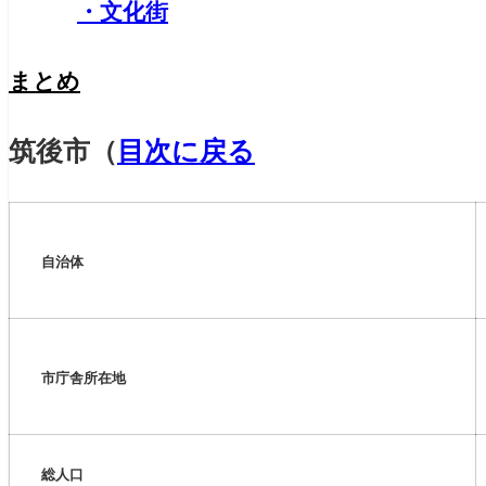
・文化街
まとめ
筑後市
（
目次に戻る
自治体
市庁舎所在地
総人口