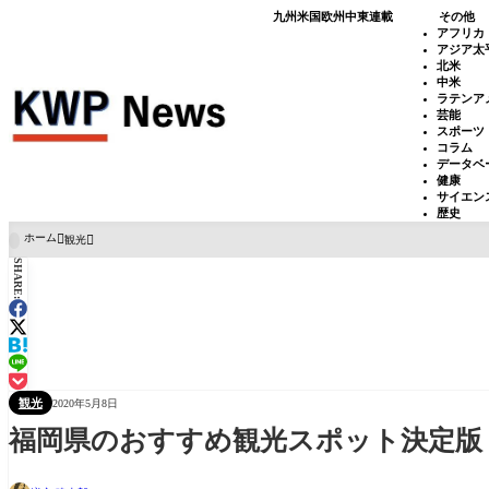
九州
米国
欧州
中東
連載
その他
アフリカ
アジア太
北米
中米
ラテンア
芸能
スポーツ
コラム
データベ
健康
サイエン
歴史
ホーム
観光

SHARE:
観光
2020年5月8日
福岡県のおすすめ観光スポット決定版