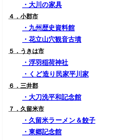
・大川の家具
４．小郡市
・九州歴史資料館
・花立山穴観音古墳
５．うきは市
・浮羽稲荷神社
・くど造り民家平川家
６．三井郡
・大刀洗平和記念館
７．久留米市
・久留米ラーメン＆餃子
・東郷記念館