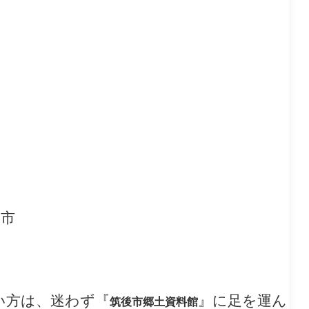
後市
い方は、迷わず『
』に足を運ん
筑後市郷土資料館