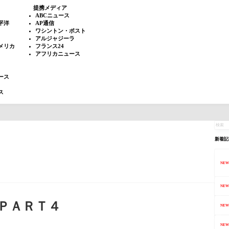
提携メディア
ABCニュース
平洋
AP通信
ワシントン・ポスト
アルジャジーラ
メリカ
フランス24
アフリカニュース
ース
ス
新着記
NEW
NEW
ＰＡＲＴ４
NEW
NEW