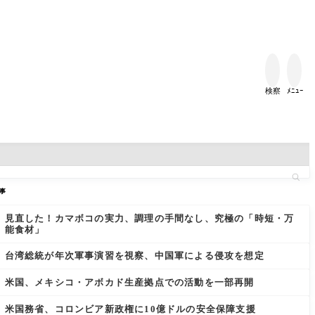


検察
ﾒﾆｭｰ
事
見直した！カマボコの実力、調理の手間なし、究極の「時短・万
能食材」
台湾総統が年次軍事演習を視察、中国軍による侵攻を想定
米国、メキシコ・アボカド生産拠点での活動を一部再開
米国務省、コロンビア新政権に10億ドルの安全保障支援