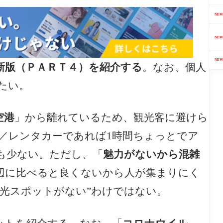
NEW
NEW
NEW
新版（ＰＡＲＴ４）
を紹介する
。なお、個人
たい。
空港
」から離れているため、観光客に避けら
／レンタカーであれば1時間ちょっとでア
も少ない。ただし、「
魅力がないから混雑
辺に比べると良くないから人が集まりにく
観光スポットがない”わけではない。